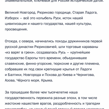
знаменательной, ключевой для России исторической датой.
Великий Новгород, Рюриково городище, Старая Ладога,
Изборск – всё это колыбель Руси, исток нашей
цивилизации и нашего государства, нашей культуры,
просвещения.
Отсюда, с севера, начинались походы дружинников первой
русской династии Рюриковичей, шли торговые караваны
«из варяг в греки», создавалась Русь – крупнейшее
государство Европы того времени, объединившее
славянские, финно-угорские, тюркские и другие племена,
собравшее их под свои крепнущие крылья от Ладоги
и Балтики, Новгорода и Пскова до Киева и Чернигова,
Азова, Чёрного моря, Крыма.
За прошедшее более чем тысячелетие наша
государственность пережила разные эпохи, в том числе
жестокие нашествия врагов, раздробленность и трагедии
междоусобиц, но каждый такой сложный период неизменно