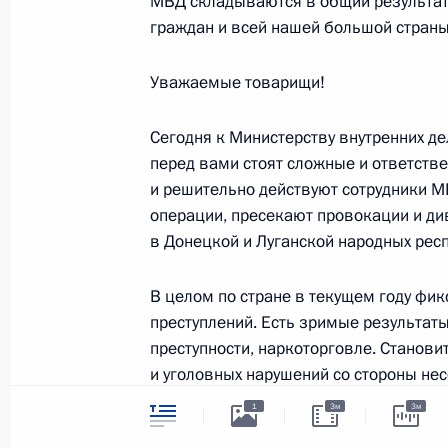
МВД складываются в общий результат
символика
Контакты
граждан и всей нашей большой страны
Обратиться к Пре
Поиск
Президент Росси
гражданам школь
Уважаемые товарищи!
возраста
Для СМИ
Виртуальный тур 
Кремлю
Сегодня к Министерству внутренних 
Подписаться
Владимир Путин 
перед вами стоят сложные и ответств
Справочник
личный сайт
и решительно действуют сотрудники М
Дикая природа Ро
операции, пресекают провокации и д
Версия для людей
с ограниченными
в Донецкой и Луганской народных респ
возможностями
В целом по стране в текущем году фик
English
преступлений. Есть зримые результаты
преступности, наркоторговле. Станов
Администрация
и уголовных нарушений со стороны не
Президента России
2026 год
1
3м
3м
Жду от вас и в дальнейшем слаженной