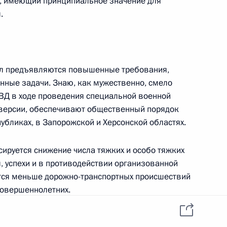
, имеющий принципиальное значение для
данных пользователей
YouTube
.
зиденту
Написать в редакцию
и —
ного
по
дел предъявляются повышенные требования,
—
енные задачи. Знаю, как мужественно, смело
ВД в ходе проведения специальной военной
ссии
иверсии, обеспечивают общественный порядок
убликах, в Запорожской и Херсонской областях.
сируется снижение числа тяжких и особо тяжких
Все материалы сайта
, успехи и в противодействии организованной
доступны по лицензии:
ится меньше дорожно-транспортных происшествий
Creative Commons
совершеннолетних.
Attribution 4.0
International
, настойчивой работы, нацеленной