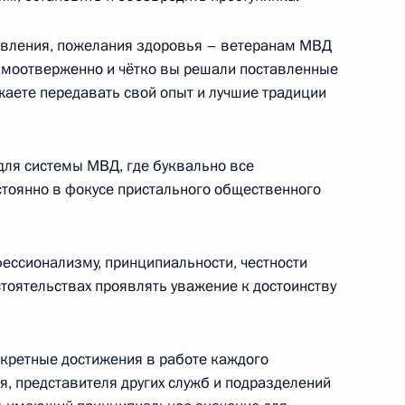
авления, пожелания здоровья – ветеранам МВД
самоотверженно и чётко вы решали поставленные
лжаете передавать свой опыт и лучшие традиции
для системы МВД, где буквально все
стоянно в фокусе пристального общественного
ные
Официальные
Правовая и
фессионализму, принципиальности, честности
сетевые ресурсы
техническая
тоятельствах проявлять уважение к достоинству
ссии
Президента России
информация
MAX
О портале
нкретные достижения в работе каждого
ВКонтакте
Об использовании
ии
информации сайта
Rutube
я, представителя других служб и подразделений
О персональных
Telegram-канал