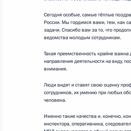
Сегодня особые, самые тёплые поздр
России. Мы гордимся вами, тем, как 
задачи. Спасибо вам за то, что продо
ведомства молодым сотрудникам.
Такая преемственность крайне важна 
направления деятельности на виду, по
внимания.
Разделы сайта
Информацион
Люди видят и ставят свою оценку про
Президента
ресурсы
сотрудников, их умению при любых обс
России
Президента Ро
человека.
События
Президент России
Текущий ресурс
Именно такие качества и, конечно, ко
Структура
Конституция Росс
Видео и фото
инспектора, оперативника, следовател
Государственная
Документы