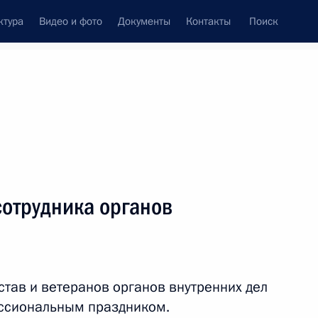
ктура
Видео и фото
Документы
Контакты
Поиск
сотрудника органов
тав и ветеранов органов внутренних дел
ссиональным праздником.