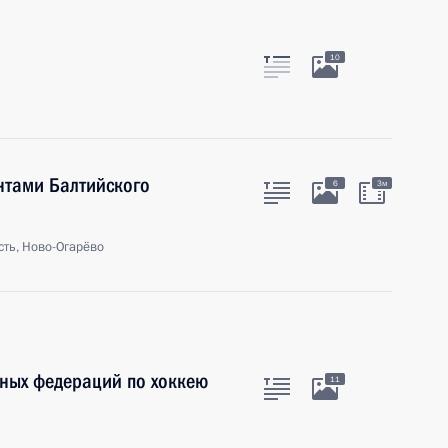
10
ентами Балтийского
6
3м
ть, Ново-Огарёво
вных федераций по хоккею
11