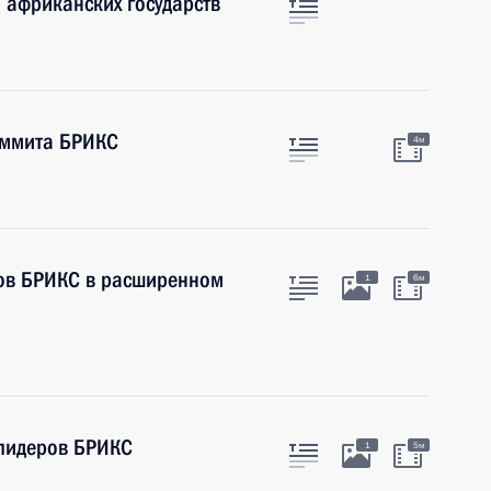
и африканских государств
аммита БРИКС
4м
ров БРИКС в расширенном
1
6м
 лидеров БРИКС
1
5м