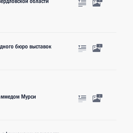
вердловской области
3
одного бюро выставок
3
хаммедом Мурси
2