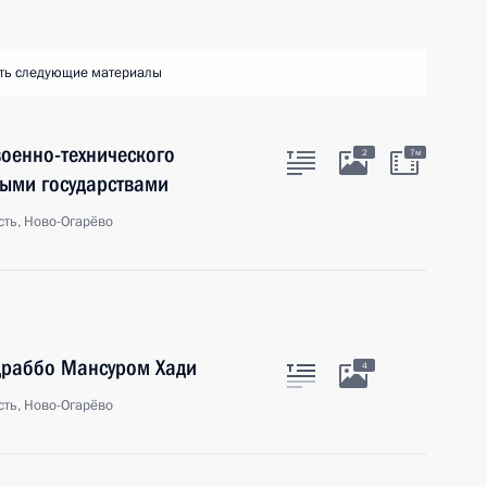
ть следующие материалы
оенно-технического
2
7м
ными государствами
ть, Ново-Огарёво
драббо Мансуром Хади
4
ть, Ново-Огарёво