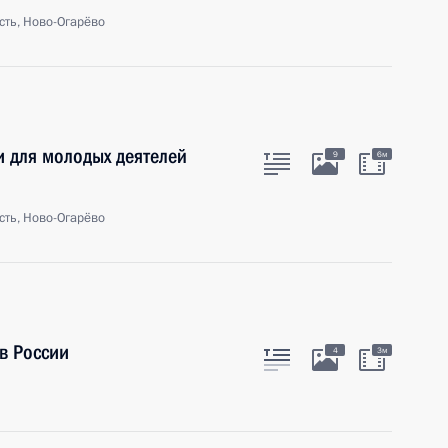
сть, Ново-Огарёво
 для молодых деятелей
9
6м
сть, Ново-Огарёво
в России
4
3м