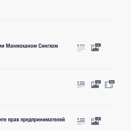
дии Манмоханом Сингхом
4
8
5м
ите прав предпринимателей
3