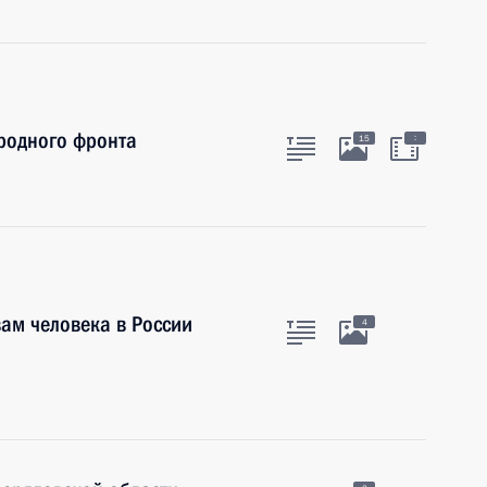
родного фронта
:
15
ам человека в России
4