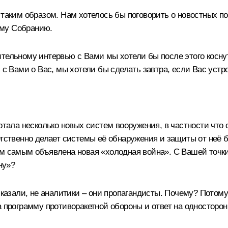
 таким образом. Нам хотелось бы поговорить о новостных по
ому Собранию.
ительному интервью с Вами мы хотели бы после этого косн
 с Вами о Вас, мы хотели бы сделать завтра, если Вас устро
ботала несколько новых систем вооружения, в частности что
етственно делает системы её обнаружения и защиты от неё
ем самым объявлена новая «холодная война». С Вашей точки
ну»?
казали, не аналитики – они пропагандисты. Почему? Потому ч
а программу противоракетной обороны и ответ на односторо