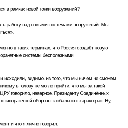
мся в рамках новой гонки вооружений?
чать работу над новыми системами вооружений. Мы
иться».
менно в таких терминах, что Россия создаёт новую
иворакетные системы бесполезными
ши исходили, видимо, из того, что мы ничем не сможем
икому в голову не могло прийти, что мы за такой
о ЦРУ говорило, наверное, Президенту Соединённых
отиворакетной обороны глобального характера». Ну,
ент и что я лично говорил.