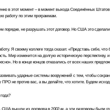
менно в этот момент – в момент выхода Соединённых Штатов 
ю работу по этим программам.
ем порядке, не разрушать этот договор. Но США это сделал
оту. Я своему коллеге тогда сказал: «Представь себе, что
ость. Мир изменится на долгую историческую перспективу, 
есно». Но в конце концов отказались от всех наших предлож
развивать ударные системы вооружений с тем, чтобы сохра
ПРО не против вас, а вы делайте, что хотите. Будем исходит
 года?
 США вышли из договора в 2002-м, а эти разговоры были где