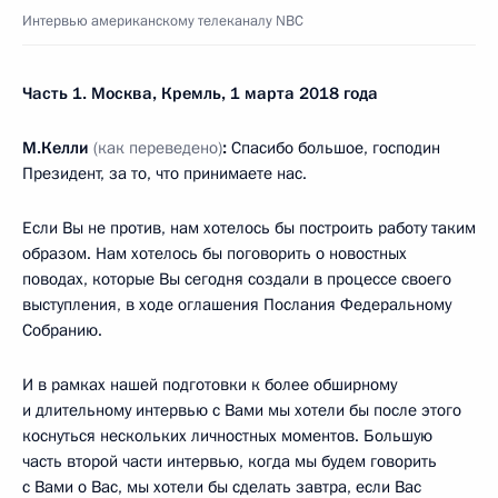
отказались от всех наших предложений.
Тогда я сказал: «Вы понимаете, мы будем вынуждены
развивать ударные системы вооружений с тем, чтобы
сохранить баланс, чтобы преодолевать ваши системы ПРО».
И услышали в ответ, нам сказали: «Мы делаем систему ПРО
не против вас, а вы делайте, что хотите. Будем исходить
из того, что это не против нас, не против США».
М.Келли:
Это произошло сразу после 11 сентября
2001 года?
В.Путин:
Нет, это было после выхода США из договора.
США вышли из договора в 2002-м, а эти разговоры были
где-то в 2003–2004 году.
М.Келли:
Вас цитировали тогда, цитировали в том плане,
что Вы сказали, что со стороны Соединённых Штатов это
ошибка, но не угроза. Сейчас Вы воспринимаете