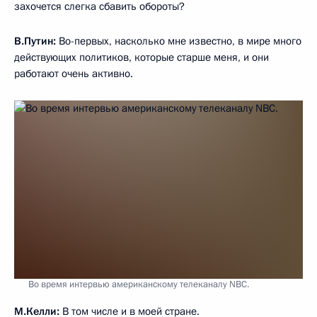
большой темп роста продолжительности жизни.
Многое изменилось в экономике. Но нам не удалось
решить главную задачу в экономике, мы не поменяли так,
как нам нужно ещё, структуру самой экономики. Мы
не добились необходимых нам темпов
роста производительности труда, но мы знаем, как это
сделать. И я уверен, мы это сделаем. Дело в том, что у нас
и не было возможности пока решить эту задачу, потому что
до сегодняшнего момента у нас не были созданы ещё
макроэкономические условия для конкретных действий
по этим направлениям.
У нас в начале пути инфляция была под 30 процентов,
сейчас она 2,2. Растут золотовалютные резервы, у нас
стабильная макроэкономика. Это как раз даёт нам шанс
сделать следующий шаг и в направлении повышения
производительности труда, и в привлечении инвестиций,
в том числе частных, и в изменении структуры экономики.