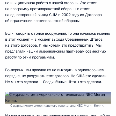
М.Келли:
Опять-таки не сразу буквально, но да, после
событий 11 сентября 2001 года, когда США
переосмысливали свою политику и свою позицию в плане
безопасности. И, согласитесь, когда такое произошло
в стране, разве не естественно переосмыслить свою
позицию, политику в плане безопасности?
В.Путин:
Нет, не естественно. Это полная чушь. Потому что
система противоракетной обороны нацелена на борьбу
с баллистическими ракетами, которыми никакие
террористы не обладают. Это объяснение для домашних
хозяек, которые слушают и смотрят вашу передачу. Но если
домашние хозяйки услышат то, что я говорю, если вы им
это покажете и они это услышат, и они в состоянии будут
понять, что удары 11 сентября и противоракетная
оборонная система ничего общего между собой не имеют.
А чтобы защититься от ударов террористов, великим
державам надо не создавать угрозу друг для друга,
а объединять усилия в борьбе с террором.