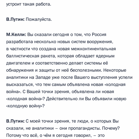
Соединённые Штаты как угрозу?
В.Путин:
Мы всегда говорили, что развитие системы
противоракетной обороны создаёт для нас угрозу, мы
всегда об этом говорили. Американские партнёры публично
это не признавали, говорили, что это против Ирана
в основном. Но фактически, в конце концов, в разговорах,
переговорах они признали, что, конечно, эта система будет
обнулять наш потенциал ядерного сдерживания.
И представьте себе ситуацию. В 1972 году, в чём был смысл
договора, который был тогда подписан – в том, что США
и СССР имели только два района, которые защищали
от ракетного нападения: один – в США, один – в Советском
Союзе. Это создавало угрозу для потенциального
агрессора получить ответный удар. В 2002 году США
сказали: «Нет, нам это больше не нужно, мы будем
создавать всё, что мы хотим, глобально, во всём мире».