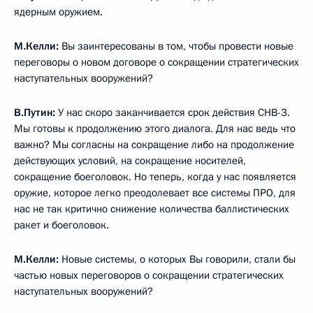
М.Келли:
Как Вы думаете, этот опыт даёт Вам
преимущество, Вам лично, над Вашими как союзниками,
так и соперниками, противниками?
В.Путин:
Мне трудно сказать. У меня нет другого опыта.
Единственное, что я знаю, мои партнёры – главы
государств, правительств – это исключительные,
выдающиеся люди. Они прошли большую селекцию и отбор.
Случайных людей на этом уровне не бывает. И каждый
из них имеет свои преимущества перед другими.
М.Келли:
Такой вопрос. Вы уже долго находитесь во власти
в России, на Вашем веку сменилось уже четыре
американских президента. Кого-либо из них Вы
предпочитаете среди остальных?
В.Путин:
Вы меня простите, это не очень корректный
вопрос. Каждый из моих партнёров хорош по-своему.