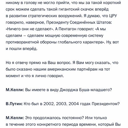
вещи.
М.Келли:
То есть Вы не видели необходимости раскрывать
информацию.
В.Путин:
Мы будем сокращать число носителей, число
боеголовок, согласно СНВ-3. То есть количество будет
сокращаться с обеих сторон, но при этом одна сторона,
США, будет развивать антиракетные системы.
То есть в конце концов, наступит ситуация, когда все наши
ядерные ракеты, весь ракетный потенциал России будет
сведён к нулю. Поэтому мы всегда это связывали вместе.
Так это было и в советско-американские времена, это
естественные вещи, это всем понятно.
М.Келли:
Получается, правильно ли я Вас понимаю, что те
4000 единицы ядерного вооружения, которыми Россия
располагает на данный момент, не могут преодолеть