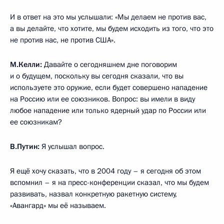
двигателем?
В.Путин:
Послушайте, я не говорил, что испытания какой-
то из этих систем прошли неудачно. Они все прошли удачно.
Просто каждая из этих систем оружия находится на разных
стадиях готовности. Одна из них уже находится на боевом
дежурстве, в войсках находится. Вторая – тоже.
По некоторым системам идёт работа по плану. У нас нет
сомнения, что они будут на вооружении, так же как не было
сомнения в 2004 году, что мы сделаем ракету с так
называемым крылатым планирующим блоком.
Вы всё время говорите про межконтинентальные
баллистические ракеты, новые ракеты…
М.Келли:
Вы говорите о МБР всё время.
В.Путин:
Нет. Я говорю, что мы создаём только одну совсем
новую ракету тяжёлого класса, которая придёт на смену