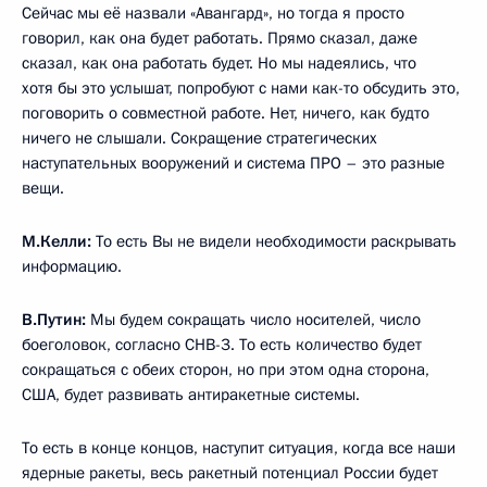
нашей ракете, которую мы называем «Воевода», а у вас
называют, прости Господи, «Сатана». Мы на её место будем
ставить новую, более мощную ракету. Вот она –
баллистическая. Все остальные системы –
небаллистические.
В этом весь смысл, потому что система противоракетной
обороны работает против баллистических ракет. А мы
создали целый набор нового стратегического оружия,
которое не двигается по баллистическим траекториям,
и системы противоракетной обороны против них бессильны.
Это значит, что деньги налогоплательщиков США
выброшены на ветер.
М.Келли:
Хочу вернуться к вопросу, который начала
задавать. Вы сказали, что Россия использует эти системы
в случае, если будет совершено нападение на Россию или
на её союзников. Нападение ядерное или любое?