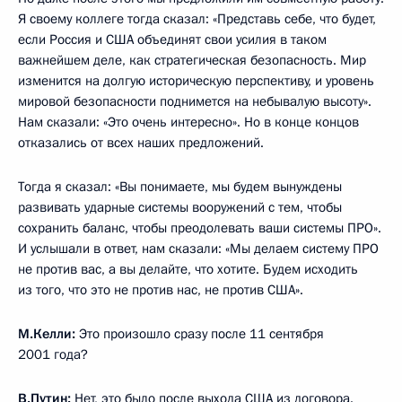
М.Келли:
Та система, про которую Вы сегодня говорили,
МБР, Вы испытывали её, и она действительно работает? Я
задаю этот вопрос, потому что некоторые аналитики уже
успели заявить, что на самом деле испытания прошли
неудачно и была показана мультипликация вместо
реальных кадров.
В.Путин:
Я сегодня говорил о нескольких системах. Вы
какую имеете в виду – Вы имеете в виду именно
межконтинентальную баллистическую тяжёлую ракету?
М.Келли:
Да. Я спрашиваю о той ракете, которая, как Вы
сказали, делает защиту от неё невозможной, бесполезной.
В.Путин:
Всё, о чём я сегодня говорил, каждая эта система
легко преодолевает систему противоракетной обороны –
каждая. В этом и смысл всех этих разработок.
М.Келли:
Испытания были?