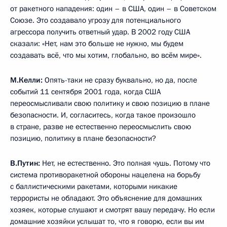
Два района разворачиваются в Восточной Европе. Один
уже создан в Румынии, заканчивается строительство
второго в Польше. Плюс военно-морская составляющая.
Корабли стоят в непосредственной близости от российских
берегов и на юге, и на севере.
Вы представьте себе, что мы бы поставили сейчас ракетные
системы вдоль американо-мексиканской или вдоль
американо-канадской границы на их территориях с двух
сторон и плюс ещё корабли бы подтащили с двух сторон, –
что бы вы сказали на этот счёт, предприняли бы какие-
то шаги? А мы бы на это сказали, что вы разгоняете гонку
вооружений. Это не бред, нет? А так и есть.
М.Келли:
Хочу вернуться. То есть правильно я Вас
понимаю, что именно это Вы и говорите, что мы сейчас
находимся в рамках новой гонки вооружений?
В.Путин:
Я хочу сказать, что Соединённые Штаты, когда