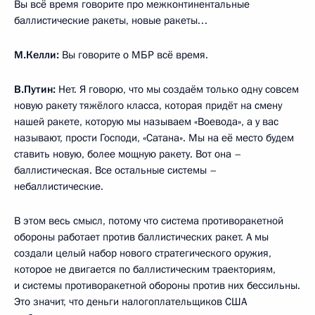
У нас между военными есть понимание, как проводятся эти
проверки, есть в принципе в этом смысле отработанные
механизмы и достаточно высокий уровень доверия.
В принципе военные работают достаточно
профессионально друг с другом. Политики много
разговаривают, а военные знают, что они делают.
М.Келли:
Вы же политик?
В.Путин:
Я и военный тоже, я Верховный
Главнокомандующий. И я 17 лет был офицером военной
разведки.
М.Келли:
Вам лично импонирует тот факт, что Вы работали
в КГБ, и то, что это общеизвестный факт, об этом знают
люди? У Вас это вызывает положительные эмоции?
В.Путин:
Ни положительные, ни отрицательные. Это был
большой опыт, причём в самых разных областях. Это было