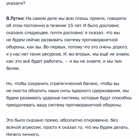
противоракетные системы США на данный момент?
В.Путин:
Могут. Сегодня могут. Но вы развиваете свои
антиракетные системы. Дальность антиракет возрастает,
точность увеличивается, это оружие совершенствуется.
Поэтому нам нужно адекватно отвечать на это, чтобы мы
могли преодолевать систему не только сегодня,
но и завтра, когда у вас появится новое оружие.
М.Келли:
Я понимаю, и именно поэтому наличие у России
межконтинентальной баллистической ракеты с ядерным
двигателем действительно в корне меняло бы ситуацию
и было бы мощным фактором.
Вы сказали о том, что некоторые испытания прошли
отлично, дали очень хорошие результаты, другие –
не совсем, над ними ещё надо работать. Если позволите, я
поставлю вопрос таким образом: есть ли на данный момент
у России рабочий и работающий вариант МБР с ядерным