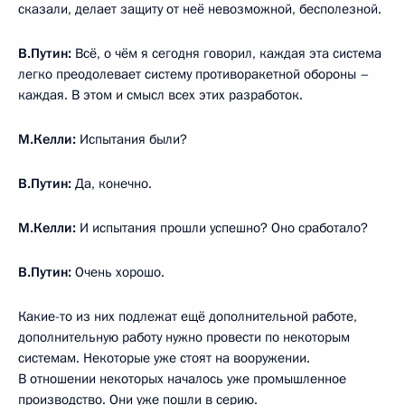
о том, что создаёте новые системы вооружения, Вы сказали
именно в таких терминах, что Россия создаёт новую
межконтинентальную баллистическую ракету с ядерным
источником собственного топлива, которая сделает
противоракетные системы бесполезными
и бессмысленными? Так это было?
В.Путин:
Нет, конечно. Я не знал на тот момент, чем мы
сможем ответить, говорю Вам честно. Значит, партнёры
наши исходили, видимо, из того, что мы ничем не сможем
ответить. Экономика находилась в тяжёлом положении,
оборонная промышленность, армия, поэтому я думаю, что
никому в голову не могло прийти, что мы за такой короткий
срок можем сделать такой гигантский скачок вперёд
в развитии стратегических вооружений. Я думаю, что ЦРУ
говорило, наверное, Президенту Соединённых Штатов:
«Ничего они не сделают». А Пентагон говорил: «А мы
сделаем – сделаем мощную современную систему
противоракетной обороны глобального характера». Ну, вот