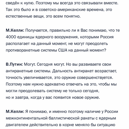
В.Путин:
У нас два повода ответить с помощью наших сил
ядерного сдерживания. Это нападение с помощью ядерного
оружия на нас или нападение на Российскую Федерацию
с применением обычных вооружений, но в том случае, если
создаётся угроза существованию государства.
М.Келли:
Это соответствует нынешней, действующей
российской доктрине об использовании ядерного оружия?
Журналист американского телеканала NBC Мегин Келли.
В.Путин:
Совершенно точно. Два повода для ответа
ядерным оружием.
М.Келли:
Вы заинтересованы в том, чтобы провести новые
переговоры о новом договоре о сокращении стратегических
наступательных вооружений?