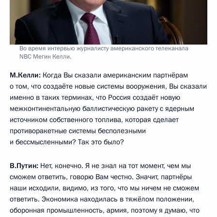
используете это оружие, если будет совершено нападение
на Россию или ее союзников. Вопрос: вы имели в виду
любое нападение или только ядерный удар по России или
ее союзникам?
В.Путин:
Я услышал вопрос.
Я ещё хочу сказать, что в 2004 году – я сегодня об этом
вспомнил – я на пресс-конференции сказал, что мы будем
развивать, назвал конкретную ракетную систему,
«Авангард» мы её называем.
Сейчас мы её назвали «Авангард», но тогда я просто
говорил, как она будет работать. Прямо сказал, даже
сказал, как она работать будет. Но мы надеялись, что
хотя бы это услышат, попробуют с нами как-то обсудить это,
поговорить о совместной работе. Нет, ничего, как будто
ничего не слышали. Сокращение стратегических
наступательных вооружений и система ПРО – это разные