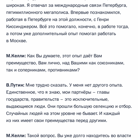
М.Келли:
(Смех.)
Вы хотите сказать, что людям нравится,
когда Вы сфотографированы без рубашки?
В.Путин:
Вы знаете, я видел свои фотографии, когда я
скачу на медведе. Но я на медведе пока не скакал,
но фотографии такие есть.
М.Келли:
Выборы, можно сказать, на носу, через две
недели. Вам ни много ни мало 65 лет. Некоторые, может
быть, даже многие люди в этом возрасте уже
задумываются о том, чтобы немного сбавить обороты. Вы
в своём будущем предвидите ситуацию, когда Вам
захочется слегка сбавить обороты?
В.Путин:
Во-первых, насколько мне известно, в мире много
действующих политиков, которые старше меня, и они
работают очень активно.