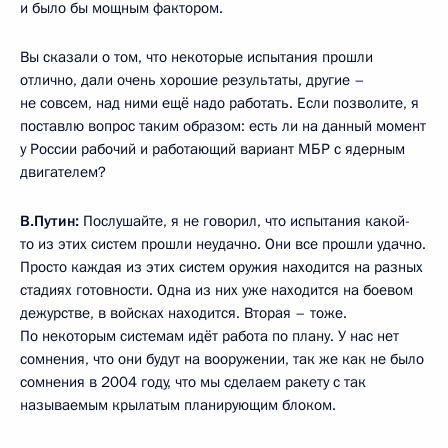
В.Путин:
У нас скоро заканчивается срок действия СНВ-3.
Мы готовы к продолжению этого диалога. Для нас ведь что
важно? Мы согласны на сокращение либо на продолжение
действующих условий, на сокращение носителей,
сокращение боеголовок. Но теперь, когда у нас появляется
оружие, которое легко преодолевает все системы ПРО, для
нас не так критично снижение количества баллистических
ракет и боеголовок.
М.Келли:
Новые системы, о которых Вы говорили, стали бы
частью новых переговоров о сокращении стратегических
наступательных вооружений?
В.Путин:
С той точки зрения, что и количество носителей,
и количество боеголовок, которые на них могут быть
размещены или будут размещаться, конечно, должны
включаться в общий зачёт. И мы издалека вам покажем,
как это будет выглядеть.