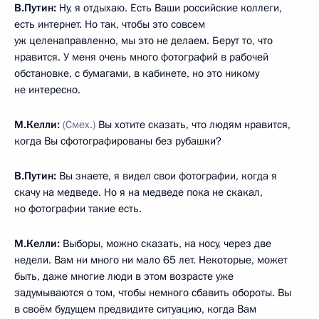
кардинальным образом изменилась экономика. Она
выросла почти в два раза по объёму. У нас в два
раза сократилось количество людей, живущих за чертой
бедности.
И в то же время из того, что не сделано до конца, – это то,
что за чертой бедности у нас ещё живёт слишком много
людей. Нам нужно убирать эти «ножницы» между теми, кто
зарабатывает очень много, и теми, кто зарабатывает
слишком мало. А в связи с этим есть много и плюсов,
и нерешённых пока вопросов.
У нас в начале 2000-х годов население страны
сокращалось каждый год почти на миллион. Представляете,
какая катастрофа? 900 тысяч почти. Мы эту ситуацию
переломили. Вышли даже на естественный прирост.
Младенческая смертность у нас минимальная,
материнская – почти сведена к нулю. Мы
подготовили и осуществляем большую программу
поддержки материнства и детства. У нас сейчас самый