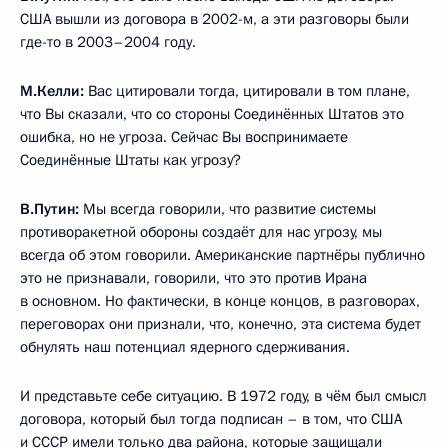
В.Путин:
Да, конечно.
М.Келли:
И испытания прошли успешно? Оно сработало?
В.Путин:
Очень хорошо.
Какие-то из них подлежат ещё дополнительной работе,
дополнительную работу нужно провести по некоторым
системам. Некоторые уже стоят на вооружении.
В отношении некоторых началось уже промышленное
производство. Они уже пошли в серию.
Если вернуться к началу нашего разговора, вот смотрите,
на Аляске развёрнута такая система. Нас разделяет между
Аляской и Чукоткой, российским берегом, всего 60
километров.