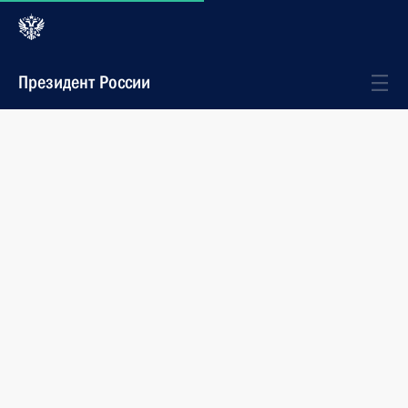
Президент России
Стенограммы
События
Интервью американскому телеканалу
NBC
Владимир Путин ответил на вопросы журналиста
американского телеканала NBC Мегин Келли.
Интервью записывалось 1 марта в Кремле
и 2 марта в Калининграде.
10 марта 2018 года
10:00