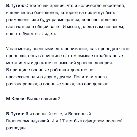
И в целом у нас добрые отношения были практически
со всеми. С Биллом Клинтоном, он уже уходил с должности
Президента, но мы с ним ещё несколько месяцев могли
поработать вместе. Потом и с Бушем, и с Обамой, сейчас
меньше, конечно, но и с действующим Президентом.
У каждого есть нечто такое, что не может не вызывать
уважения. При этом мы могли спорить, не соглашаться,
и часто это происходит, у нас разные позиции по многим,
даже ключевым вопросам, но всё-таки нам удавалось как-
то сохранять нормальные, человеческие отношения.
Если бы этого не было, было бы гораздо не только труднее,
а гораздо хуже для всех.
М.Келли:
Как Вы думаете, насколько важно, будучи
Президентом, создавать впечатление силы, проецировать
силу?
В.Путин:
Важно не создавать впечатление, а проявлять
его. Важно ещё и то, что мы понимаем под силой. Это
не просто стучать кулаками и громко кричать. Я считаю, что