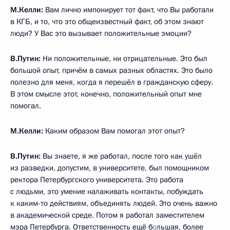
сила имеет несколько измерений.
Первое, человек должен быть убеждён в правоте того, что
он делает. И второе, он должен быть готов идти до конца
в достижении целей, которые перед собой ставит.
М.Келли:
У меня в связи с этим вопрос возникает: когда
время от времени случаются фотографии в западной прессе
и в американской прессе Вас, скажем, скачущего
на лошади, без рубашки, в этом есть какой-то смысл?
Это зачем?
В.Путин:
Ну, я отдыхаю. Есть Ваши российские коллеги,
есть интернет. Но так, чтобы это совсем
уж целенаправленно, мы это не делаем. Берут то, что
нравится. У меня очень много фотографий в рабочей
обстановке, с бумагами, в кабинете, но это никому
не интересно.