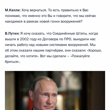
и у нас нет таких ресурсов. И, во-вторых, мы ещё не знаем,
как это всё будет работать, – и вы не знаете, и мы тем
более.
Но, чтобы сохранить стратегический баланс, чтобы вы
не смогли обнулить наши силы ядерного сдерживания, мы
будем развивать ударные системы, которые будут способны
преодолевать вашу систему противоракетной обороны.
Это было сказано прямо, абсолютно откровенно, без
всякой агрессии, просто я сказал то, что мы будем делать.
Ничего личного.
И в ответ на это мы услышали: «Мы делаем не против вас,
а вы делайте, что хотите, мы будем исходить из того, что это
не против нас, не против США».
М.Келли:
Давайте о сегодняшнем дне поговорим
и о будущем, поскольку вы сегодня сказали, что вы