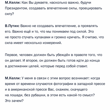
Есть Конституция. Я никогда Конституцию не нарушал
и никогда не менял Конституцию. Так что я буду работать
в рамках Основного закона России. Конечно, если
избиратели дадут мне такую возможность – работать ещё
один срок, буду работать, разумеется, с полной отдачей сил.
М.Келли:
Последний, поскольку уже поздно, вопрос
на сегодня.
Извините, если ответ на него будет, возможно, долгим,
но звучит вопрос таким образом. Как Президент, человек
на посту Президента, что Вы считаете своим самым
большим достижением? И что Вы считаете своим самым
большим промахом, ошибкой?
В.Путин:
Вы знаете, и то и другое будет очень близко.
Самое большое достижение – это то, что у нас