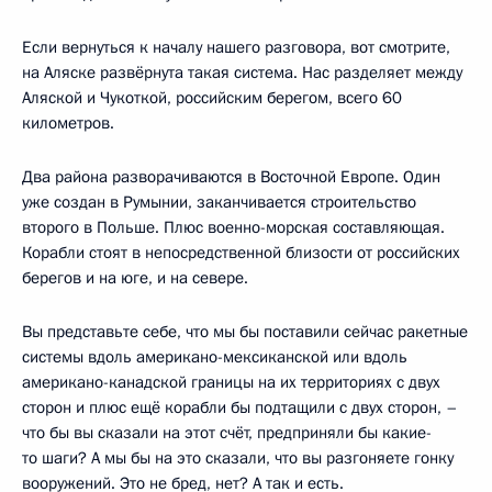
и пошли вперёд.
Но я отвечу прямо на Ваш вопрос. Я Вам могу сказать, что
было сказано нашим американским партнёрам на тот
момент и что я лично говорил.
М.Келли:
Вы имеете в виду Джорджа Буша-младшего?
В.Путин:
Кто был в 2002, 2003, 2004 годах Президентом?
М.Келли:
Это продолжалось постоянно? Или только
в течение этого конкретного периода времени, который Вы
указали?
В.Путин:
На самом деле мы всю плешь проели, говорили
об этом постоянно в течение 15 лет. И было дословно
сказано следующее, почти дословно: я сказал, что мы
не будем сейчас развивать систему противоракетной
обороны, как вы. Во-первых, потому что это очень дорого,