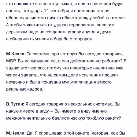
вышли в 2002 году из Договора по ПРО, вынудили нас
начать работу над новыми системами вооружений. Мы
об этом сказали нашим партнёрам, они сказали: «Хорошо,
делайте, что хотите». Вот мы сделали – «Пожалуйте
бриться».
Во время интервью журналисту американского телеканала
NBC Мегин Келли.
М.Келли:
Когда Вы сказали американским партнёрам