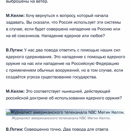
полезно для меня, когда я перешёл в гражданскую сферу.
В этом смысле этот, конечно, положительный опыт мне
помогал.
М.Келли:
Каким образом Вам помогал этот опыт?
В.Путин:
Вы знаете, я же работал, после того как ушёл
из разведки, допустим, в университете, был помощником
ректора Петербургского университета. Это работа
с людьми, это умение налаживать контакты, побуждать
к каким-то действиям, объединять людей. Это очень важно
в академической среде. Потом я работал заместителем
мэра Петербурга. Ответственность ещё б
о
льшая, более
широкая. Я отвечал за международные связи Петербурга,
пятимиллионного мегаполиса. Впервые познакомился,
работая в Петербурге на этой должности, с Генри
Киссинджером. Всё это помогало, конечно, в работе тогда,
а потом уже дополнительный опыт помогал работать
в Москве.