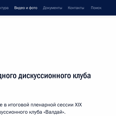
ктура
Видео и фото
Документы
Контакты
Поиск
си
ия, встречи
Встречи со СМИ
январь, 2023
ть следующие материалы
ного дискуссионного клуба
я
Заседание коллегии
Министерства обороны
е в итоговой пленарной сессии XIX
уссионного клуба «Валдай».