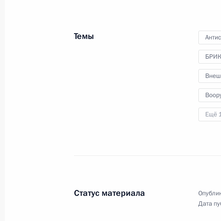
75-летия Федерального медико-
биологического агентства
Темы
Анти
9 ноября 2022 года
Видео, 37 мин.
БРИ
Внеш
Воор
Ещё 
Статус материала
Опублик
Дата пу