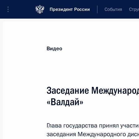
Президент России
События
Стру
Видеозаписи
Фотографии
Аудиозапи
Все материалы
Выступления
Совещан
Видео
Показа
Заседание Международ
«Валдай»
Поздравление по случаю Дн
работника прокуратуры
Глава государства принял участи
заседания Международного диск