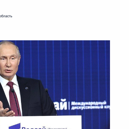
21 декабря 2022 года
Видео, 1 ч.
область
Церемония вручения премии
#МыВместе