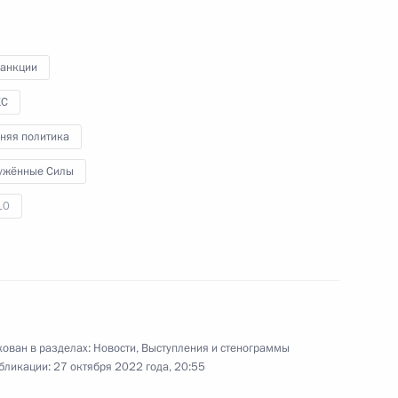
и представителями
традиционных религий
России
санкции
4 ноября 2022 года
Видео, 2 ч.
КС
няя политика
ужённые Силы
10
ован в разделах:
Новости
,
Выступления и стенограммы
бликации:
27 октября 2022 года, 20:55