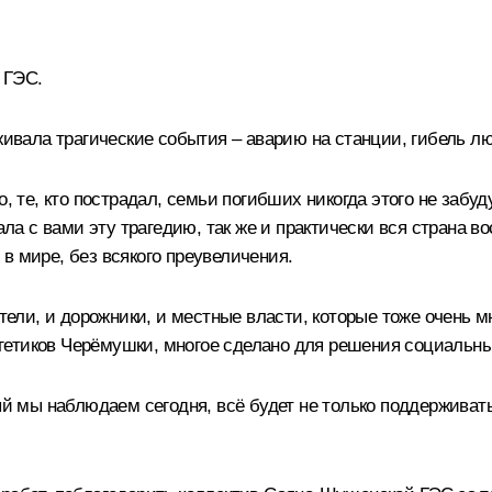
 ГЭС.
еживала трагические события – аварию на станции, гибель л
о, те, кто пострадал, семьи погибших никогда этого не заб
вала с вами эту трагедию, так же и практически вся страна 
в мире, без всякого преувеличения.
ли, и дорожники, и местные власти, которые тоже очень м
гетиков Черёмушки, многое сделано для решения социальны
ый мы наблюдаем сегодня, всё будет не только поддерживать