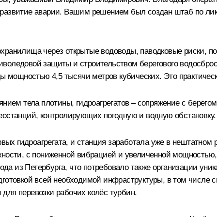
 развитие аварии. Вашим решением был создан штаб по ли
хранилища через открытые водоводы, паводковые риски, по
воледовой защиты и строительством берегового водосброса
ды мощностью 4,5 тысячи метров кубических. Это практичес
янием тела плотины, гидроагрегатов – сопряжение с берего
еостанций, контролирующих погодную и водную обстановку.
ервых гидроагрегата, и станция заработала уже в нештатном
жности, с пониженной вибрацией и увеличенной мощностью, 
а из Петербурга, что потребовало также организации уник
готовкой всей необходимой инфраструктуры, в том числе сп
для перевозки рабочих колёс турбин.