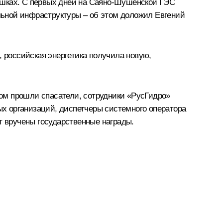
ёмушках. С первых дней на Саяно-Шушенской ГЭС
ьной инфраструктуры – об этом доложил Евгений
, российская энергетика получила новую,
твом прошли спасатели, сотрудники «РусГидро»
вых организаций, диспетчеры системного оператора
 вручены государственные награды.