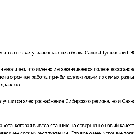
десятого по счёту, завершающего блока Саяно-Шушенской ГЭ
символично, что именно им заканчивается полное восстановл
ена огромная работа, причём коллективами из самых разны
здравляю.
ко улучшится электроснабжение Сибирского региона, но и С
абота, которая вывела станцию на совершенно новый качест
 увеличен срок их эксплуатации. Это всё очень хорошие пок