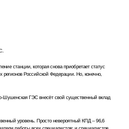
С.
ение станции, которая снова приобретает статус
х регионов Российской Федерации. Но, конечно,
аяно-Шушенская ГЭС внесёт свой существенный вклад
венный уровень. Просто невероятный КПД – 96,6
азатели работы всех специалистов: и специалистов