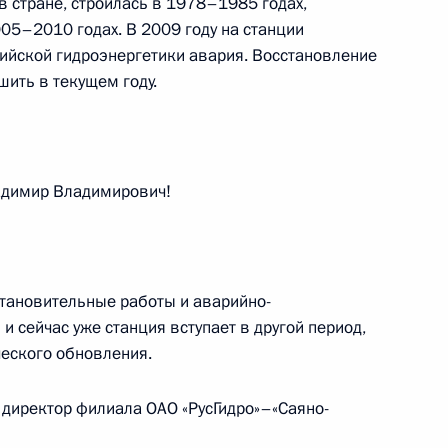
в стране, строилась в 1978–1985 годах,
05–2010 годах. В 2009 году на станции
ийской гидроэнергетики авария. Восстановление
ить в текущем году.
ледствий наводнения
3
14м
Бурейский район
адимир Владимирович!
сти, пострадавшими
5
сстановительные работы и аварийно-
йон, село Волково
 сейчас уже станция вступает в другой период,
ческого обновления.
 директор филиала ОАО «РусГидро»–«Саяно-
итогам визита в Китай
3
14м