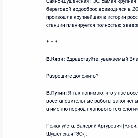
Саяно-Шушенская ГЭС, самая крупная 
береговой водосброс возводился в 20
произошла крупнейшая в истории росс
станции планируется полностью заверш
Совещание о ходе ликвидации пос
на Дальнем Востоке
* * *
22 мая 2014 года, 11:00
Амурская область, 
В.Кяри:
Здравствуйте, уважаемый Вл
Встреча с жителями Амурской обла
Разрешите доложить?
от наводнения
В.Путин:
Я так понимаю, что у нас во
22 мая 2014 года, 09:00
Благовещенский ра
восстановительные работы закончены и
а именно период планового технологи
21 мая 2014 года, среда
Пожалуйста, Валерий Артурович [Кяри,
ШушенскаяГЭС»].
Ответы на вопросы журналистов по 