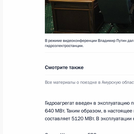
Осмотр строительной площадки Ни
22 мая 2014 года, 13:00
Амурская область, 
В режиме видеоконференции Владимир Путин дал 
гидроэлектростанции.
Ввод в эксплуатацию гидроагрега
22 мая 2014 года, 12:10
Амурская область,
Смотрите также
Все материалы о поездке в Амурскую облас
Совещание о ходе строительства 
22 мая 2014 года, 11:30
Амурская область
Гидроагрегат введен в эксплуатацию п
640 МВт. Таким образом, в настояще
составляет 5120 МВт. В эксплуатации
Беседа с фермером Александром К
22 мая 2014 года, 11:20