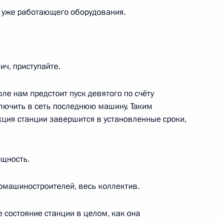
а уже работающего оборудования.
на Хамидом Карзаем
2
ич, приступайте.
е нам предстоит пуск девятого по счёту
ключить в сеть последнюю машину. Таким
кция станции завершится в установленные сроки,
м ООН Пан Ги Муном
1
ощность.
Цахиагийн Элбэгдоржем
2
омашиностроителей, весь коллектив.
 состояние станции в целом, как она