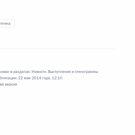
гетика
енно-Морского Флота
ован в разделах:
Новости
,
Выступления и стенограммы
бликации:
22 мая 2014 года, 12:10
ая версия
ные
Официальные
Правовая и
сетевые ресурсы
техническая
ссии
Президента России
информация