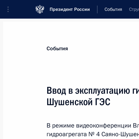
Президент России
События
Стру
Президент
Администрация
Государст
Новости
Стенограммы
Поездки
Те
События
Показа
Ввод в эксплуатацию г
Шушенской ГЭС
Встреча с участниками саммита ли
23 мая 2014 года, 14:30
Санкт-Петербург
В режиме видеоконференции Вла
гидроагрегата № 4 Саяно-Шушен