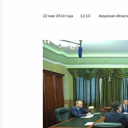
Телефонный разговор с лидером и
Моди
22 мая 2014 года
12:10
Амурская област
23 мая 2014 года, 14:00
22 мая 2014 года, четверг
Посещение природного зоологичес
«Желундинский»
22 мая 2014 года, 14:00
Амурская область
Соболезнования Председателю КНР
22 мая 2014 года, 13:45