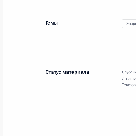
Темы
Энер
Встреча с военнослужащими Во
Статус материала
Опублик
26 июля 2026 года
Дата пу
Текстов
Разделы сайта
Информацион
Президента
ресурсы
России
Президента Ро