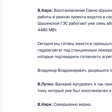
21 мая 2014 года, 15:40
Шанхай
В.Кяри:
Восстановление Саяно-Шушен
работы в рамках проекта ведутся в со
Шушенской ГЭС работают уже семь аб
Россия и Китай заключили крупный
4480 МВт.
газа
Сегодня мы готовы ввести в промышл
21 мая 2014 года, 14:00
Шанхай
гидроагрегат под станционным номеро
которые подтвердили готовность агрега
Встреча с Президентом Ирана Хаса
Владимир Владимирович, разрешите пу
21 мая 2014 года, 12:40
Шанхай
В.Путин:
Валерий Артурович, я так пон
тому, который уже был восстановлен и
Саммит Совещания по взаимодейст
В.Кяри:
Совершенно верно.
21 мая 2014 года, 09:30
Шанхай