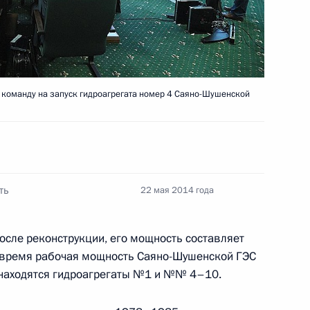
жне-Бурейской ГЭС
3
Бурейский район
команду на запуск гидроагрегата номер 4 Саяно-Шушенской
та Саяно-Шушенской ГЭС
1
 Нижне-Бурейская ГЭС
ть
22 мая 2014 года
космодрома Восточный
4
8м
осле реконструкции, его мощность составляет
е время рабочая мощность Саяно-Шушенской ГЭС
 находятся гидроагрегаты №1 и №№ 4–10.
уксенко
1