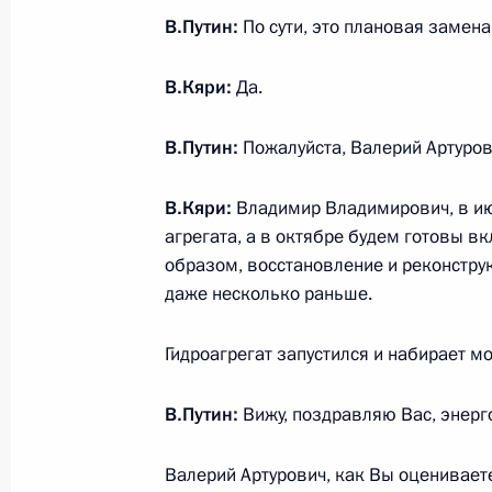
В.Путин:
По сути, это плановая замен
20 мая 2014 года, вторник
В.Кяри:
Да.
Встреча с Президентом Афганиста
В.Путин:
Пожалуйста, Валерий Артуров
20 мая 2014 года, 20:00
Шанхай
В.Кяри:
Владимир Владимирович, в июл
агрегата, а в октябре будем готовы в
образом, восстановление и реконстру
Встреча с Генеральным секретарё
даже несколько раньше.
20 мая 2014 года, 19:00
Шанхай
Гидроагрегат запустился и набирает м
Встреча с Президентом Монголии 
В.Путин:
Вижу, поздравляю Вас, энерг
20 мая 2014 года, 18:40
Шанхай
Валерий Артурович, как Вы оцениваете