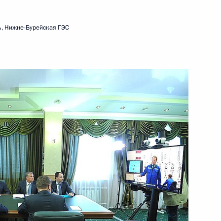
ндийской БДП Нарендрой
ь, Нижне-Бурейская ГЭС
кого заказника
2
 Си Цзиньпину