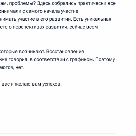
 нам, проблемы? Здесь собрались практически все
ринимали с самого начала участие
егаций стран – участниц
6
нимать участие в его развитии. Есть уникальная
ете о перспективах развития, сейчас всем
которые возникают. Восстановление
уже говорил, в соответствии с графиком. Поэтому
2
ются, нет.
 вас и желаю вам успехов.
Морское взаимодействие –
8