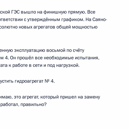
ской ГЭС вышло на финишную прямую. Все
ответствии с утверждённым графиком. На Саяно-
солютно новых агрегатов общей мощностью
 контракт в сфере поставок
3
енную эксплуатацию восьмой по счёту
м 4. Он прошёл все необходимые испытания,
та к работе в сети и под нагрузкой.
ном Рухани
4
стить гидроагрегат № 4.
имаю, это агрегат, который пришел на замену
 работал, правильно?
вию и мерам доверия в Азии
3
6м