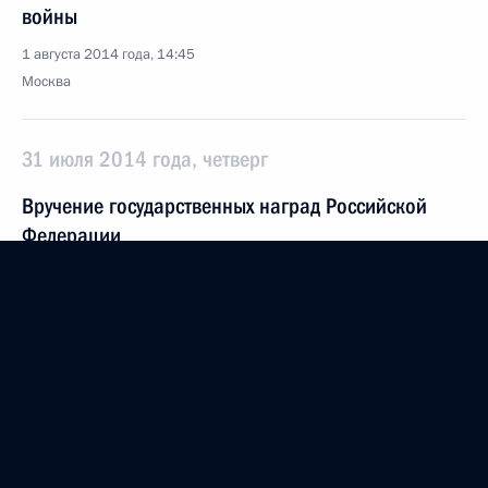
войны
1 августа 2014 года, 14:45
Москва
31 июля 2014 года, четверг
Вручение государственных наград Российской
Федерации
31 июля 2014 года, 14:30
Москва, Кремль
В Кремле будет восстановлен ряд объектов
культурного наследия
31 июля 2014 года, 14:00
Москва, Кремль