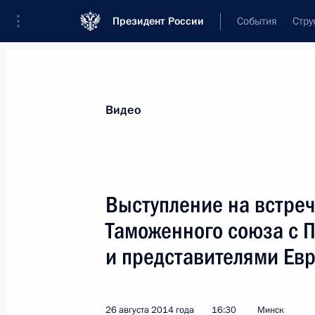
Президент России
События
Стру
Видеозаписи
Фотографии
Аудиозапи
Все материалы
Выступления
Совещан
Видео
Показа
Выступление на встреч
Таможенного союза с 
и представителями Ев
Совещание по вопросу
развития космодрома
Восточный
26 августа 2014 года
16:30
Минск