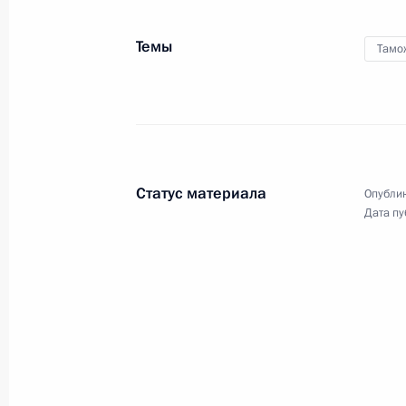
по итогам встречи
с Президентом Финляндии
Темы
Тамо
Саули Ниинистё
15 августа 2014 года
Видео, 7 мин.
Статус материала
Опублик
Дата пу