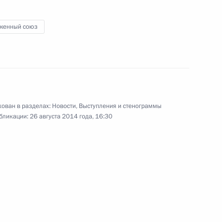
политических партий
в Государственной Думе
женный союз
14 августа 2014 года
Видео, 18 мин.
ован в разделах:
Новости
,
Выступления и стенограммы
бликации:
26 августа 2014 года, 16:30