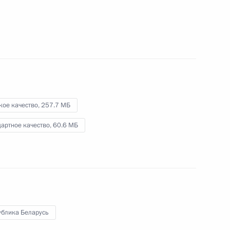
и представителями Европейского
союза
26 августа 2014 года
Видео, 11 мин.
кое качество,
257.7 МБ
артное качество,
60.6 МБ
ублика Беларусь
Встреча с членами фракций