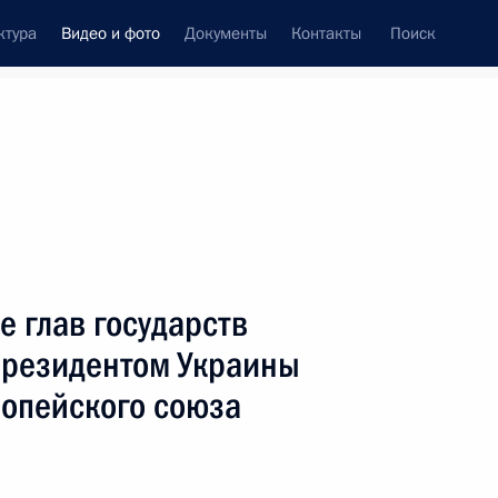
ктура
Видео и фото
Документы
Контакты
Поиск
си
ия, встречи
Встречи со СМИ
сентябрь, 2014
ть следующие материалы
е глав государств
Президентом Украины
ропейского союза
Выступления на церемонии
соединения первого звена
газопровода «Сила Сибири»