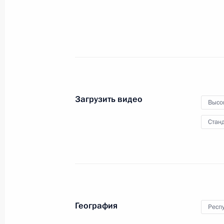
университета
1 сентября 2014 года
Видео, 8 мин.
Загрузить видео
Высо
Станд
География
Респ
Заявления для прессы