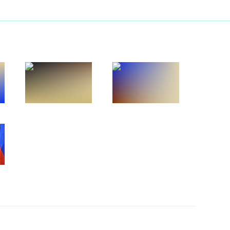
ть следующие материалы
дарств Таможенного союза
1
11м
ителями Европейского союза
бязанности губернатора
1
ориным