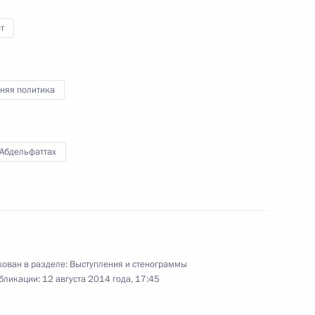
т
бязанности губернатора
няя политика
1
очаровым
 Абдельфаттах
лняющим обязанности Главы
2
ером
ован в разделе:
Выступления и стенограммы
бликации:
12 августа 2014 года, 17:45