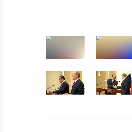
Показа
26 августа 2014 года, вторник
Выступление на встрече глав госу
с Президентом Украины и представ
26 августа 2014 года, 16:30
Минск
25 августа 2014 года, понедельник
Рабочая встреча с исполняющим о
Курганской области Алексеем Кок
25 августа 2014 года, 12:20
Сочи