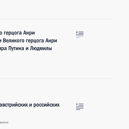
о герцога Анри
 Великого герцога Анри
ира Путина и Людмилы
австрийских и российских
омики