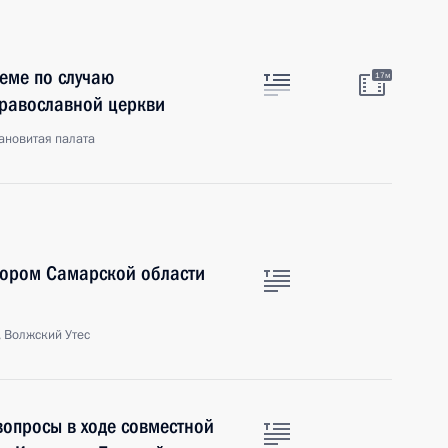
еме по случаю
17м
православной церкви
ановитая палата
тором Самарской области
 Волжский Утес
вопросы в ходе совместной