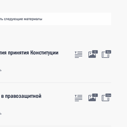
ть следующие материалы
тия принятия Конституции
5
6м
ь
я в правозащитной
7
21м
ь