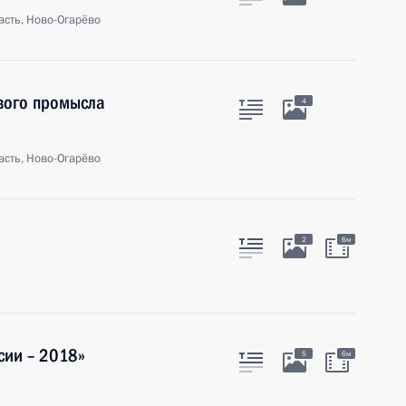
сть, Ново-Огарёво
ового промысла
4
сть, Ново-Огарёво
2
6м
сии – 2018»
5
6м