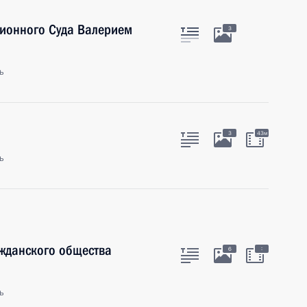
ционного Суда Валерием
3
ь
3
43м
ь
ажданского общества
:
6
ь