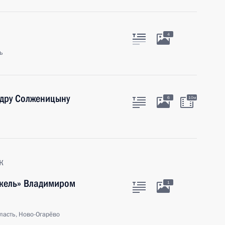
4
ь
ндру Солженицыну
6
10м
к
икель» Владимиром
1
ласть, Ново-Огарёво