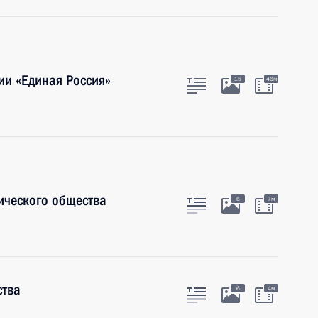
ии «Единая Россия»
15
46м
ического общества
6
7м
ства
6
4м