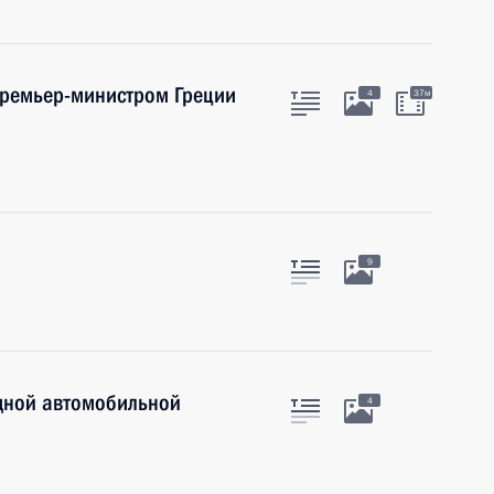
Премьер-министром Греции
4
37м
9
дной автомобильной
4