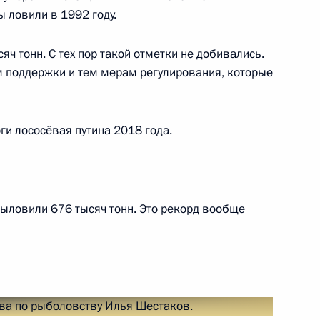
ь
 ловили в 1992 году.
ч тонн. С тех пор такой отметки не добивались.
дерации и Государственной
ам поддержки и тем мерам регулирования, которые
7
35м
ь
ги лососёвая путина 2018 года.
и Александром Лукашенко
4
ь
ыловили 676 тысяч тонн. Это рекорд вообще
к
енисом Мантуровым
3