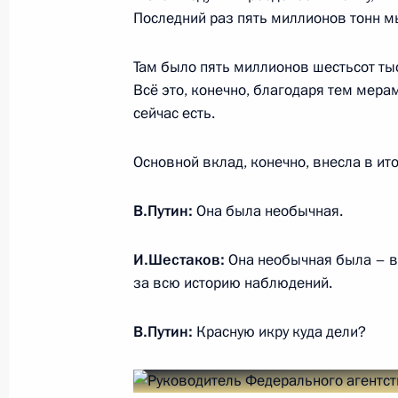
25 декабря 2018 года, 22:20
Москва, Кремл
Последний раз пять миллионов тонн мы
Там было пять миллионов шестьсот тыся
Встреча с руководством Совета Фе
Всё это, конечно, благодаря тем мер
Думы
сейчас есть.
25 декабря 2018 года, 20:20
Москва, Кремл
Основной вклад, конечно, внесла в ито
В.Путин:
Она была необычная.
Встреча с Президентом Белорусси
25 декабря 2018 года, 15:30
Москва, Кремл
И.Шестаков:
Она необычная была – в
за всю историю наблюдений.
В.Путин:
Красную икру куда дели?
24 декабря 2018 года, понедельни
Встреча с главой Минпромторга Д