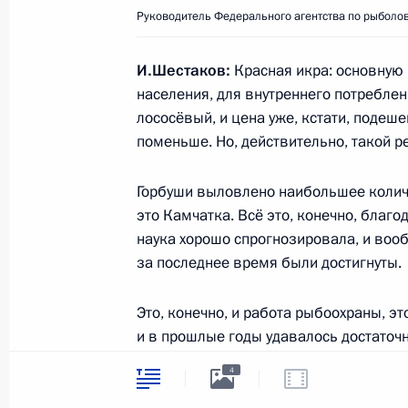
24 декабря 2018 года, 14:55
Москва, Кремл
Руководитель Федерального агентства по рыболов
И.Шестаков:
Красная икра: основную 
21 декабря 2018 года, пятница
населения, для внутреннего потреблен
лососёвый, и цена уже, кстати, подеше
Встреча с премьер-министром Дм
поменьше. Но, действительно, такой р
21 декабря 2018 года, 13:20
Москва, Кремл
Горбуши выловлено наибольшее количе
это Камчатка. Всё это, конечно, благ
наука хорошо спрогнозировала, и воо
20 декабря 2018 года, четверг
за последнее время были достигнуты.
Торжественный вечер по случаю Дн
безопасности
Это, конечно, и работа рыбоохраны, эт
и в прошлые годы удавалось достаточ
20 декабря 2018 года, 18:20
Москва
И горбуша, она наиболее быстро реаги
4
нереста.