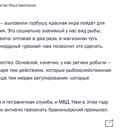
ь
ству Илья Шестаков.
– выловили горбушу, красная икра пойдёт для
ия. Это социально значимый у нас вид рыбы,
вела: оптовая в два раза, в магазинах чуть
итрием Медведевым
4
екордный «урожай» нам позволил это сделать.
ь
ство. Основной, конечно, у нас регион добычи –
одаря тем действиям, которые рыбохозяйственная
бще тем мерам регулирования, которые
я работника органов
6
5м
о и пограничная служба, и МВД. Нам в этом году
но активно пресекать браконьерский промысел.
рует, она быстрее возвращается в реки после