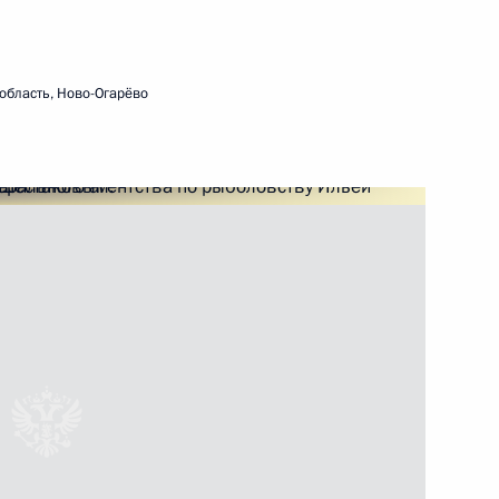
ть следующие материалы
область, Ново-Огарёво
8
10м
управления обороной
6
3м
дливая Россия» Сергеем
3