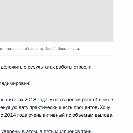
ь
ром Жириновским
2
агентства по рыболовству Ильёй Шестаковым.
ь
 доложить о результатах работы отрасли.
м Зюгановым
3
ладимирович!
ь
ых итогах 2018 года: у нас в целом рост объёмов
текущую дату практически шесть процентов. Хочу
ая с 2014 года очень активный по объёмам вылова.
еля Государственной Думы
3
 уверены в этом, в пять миллионов тонн.