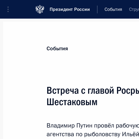
Президент России
События
Стру
Президент
Администрация
Государст
Новости
Стенограммы
Поездки
Те
События
Рубрикация материалов
Все материалы
Встреча с главой Роср
Послания Федеральному Собранию
Шестаковым
Заявления по важнейшим вопросам
Совещания, заседания, рабочие встречи
Владимир Путин провёл рабочую
Речи и обращения
агентства по рыболовству Ильё