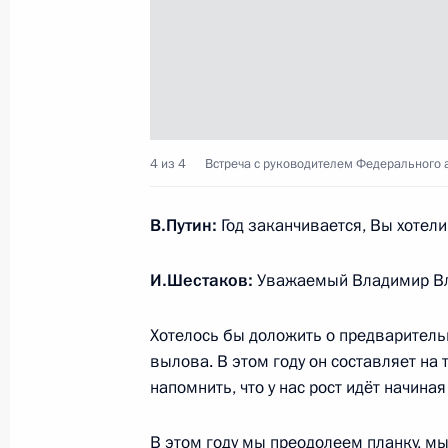
Мироновым
25 декабря 2018 года, 23:45
Москва, Кремл
Встреча с лидером ЛДПР Владими
4 из 4
Встреча с руководителем Федерального 
25 декабря 2018 года, 23:15
Москва, Кремл
В.Путин:
Год заканчивается, Вы хотели
Встреча с лидером КПРФ Геннадие
И.Шестаков:
Уважаемый Владимир В
25 декабря 2018 года, 22:45
Москва, Кремл
Хотелось бы доложить о предварительн
вылова. В этом году он составляет на 
напомнить, что у нас рост идёт начин
Встреча с Заместителем Председат
Сергеем Неверовым
В этом году мы преодолеем планку, мы