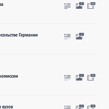
ва
5
34м
сольстве Германии
2
комиссии
1
5м
х вузов
8
7м