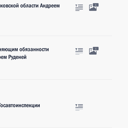
сковской области Андреем
1
лняющим обязанности
1
рем Руденей
Госавтоинспекции