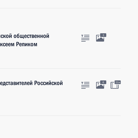
йской общественной
3
ексеем Репиком
едставителей Российской
6
21м