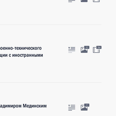
оенно-технического
2
3м
ации с иностранными
Владимиром Мединским
7