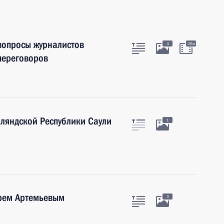
 вопросы журналистов
4
26м
переговоров
ляндской Республики Саули
1
орем Артемьевым
3