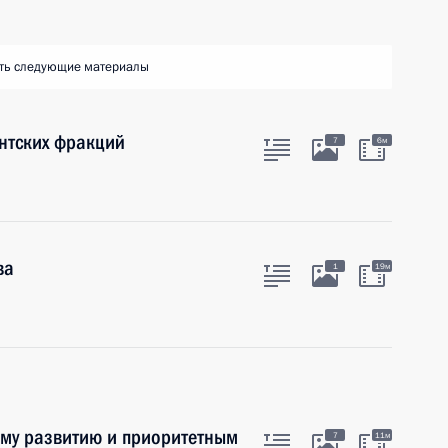
ть следующие материалы
нтских фракций
7
6м
ва
1
19м
ому развитию и приоритетным
7
11м