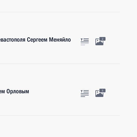
евастополя Сергеем Меняйло
2
еем Орловым
5