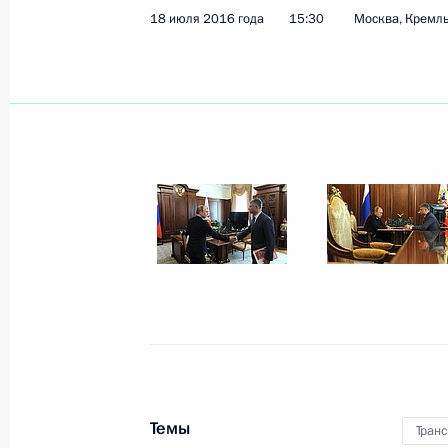
18 июля 2016 года
15:30
Москва, Кремл
Показа
Посещение компании «Акрон»
29 июля 2016 года, 17:00
Великий Новгоро
28 июля 2016 года, четверг
Совещание по развитию сельского 
Нечерноземья
28 июля 2016 года, 14:00
Тверская область,
Темы
Транс