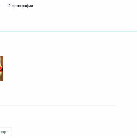
ь
2 фотографии
ть следующие материалы
5
д
хозяйства Центрального
9
15м
 село Дмитрова Гора
порт