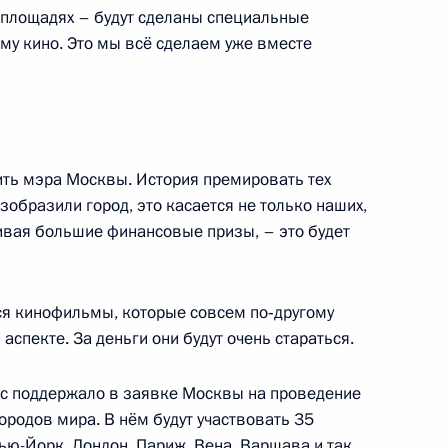
, площадях – будут сделаны специальные
у кино. Это мы всё сделаем уже вместе
йской общественной
3
ексеем Репиком
ить мэра Москвы. История премировать тех
образили город, это касается не только наших,
чивая большие финансовые призы, – это будет
едставителей Российской
6
21м
ся кинофильмы, которые совсем по‑другому
спекте. За деньги они будут очень стараться.
ас поддержало в заявке Москвы на проведение
родов мира. В нём будут участвовать 35
ью-Йорк, Лондон, Париж, Вена, Варшава и так