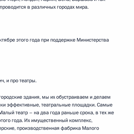
ва
5
34м
проводится в различных городах мира.
октябре этого года при поддержке Министерства
сольстве Германии
2
, и про театры.
комиссии
1
5м
ородские здания, мы их обустраиваем и делаем
ски эффективные, театральные площадки. Самые
Малый театр – на два года раньше срока, в тех же
этого года. Их имущественный комплекс,
ерские, производственная фабрика Малого
х вузов
8
7м