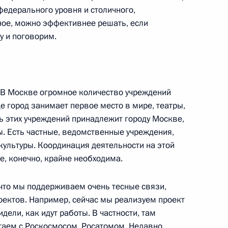
федерального уровня и столичного,
рное, можно эффективнее решать, если
у и поговорим.
В Москве огромное количество учреждений
оенно-технического
2
3м
е город занимает первое место в мире, театры,
ации с иностранными
ь этих учреждений принадлежит городу Москве,
ы. Есть частные, ведомственные учреждения,
ультуры. Координация деятельности на этой
, конечно, крайне необходима.
 что мы поддерживаем очень тесные связи,
оектов. Например, сейчас мы реализуем проект
Владимиром Мединским
7
ели, как идут работы. В частности, там
таем с Роскосмосом, Росатомом. Недавно