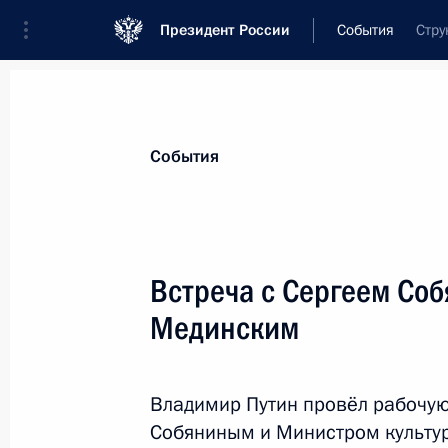
Президент России
События
Стру
Президент
Администрация
Государст
Новости
Стенограммы
Поездки
Те
События
Рубрикация материалов
Все материалы
Встреча с Сергеем Со
Послания Федеральному Собранию
Мединским
Заявления по важнейшим вопросам
Совещания, заседания, рабочие встречи
Владимир Путин провёл рабочу
Речи и обращения
Собяниным и Министром культу