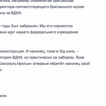
итеха, например знаменитая британская
сковской области Андреем
1
ректора соответствующего британского музея
ала на ВДНХ.
е годы был заброшен. Мы его совместно
вки идут нашего федерального учреждения
лняющим обязанности
1
рем Руденей
конструкция. И наконец, тоже в Год кино, –
итория ВДНХ, но практически за забором. Тоже
 «Союзмультфильм» впервые обретёт наконец свой
с.
Госавтоинспекции
или.