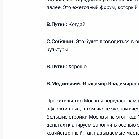
Совещание с членами Правительст
далее. Это ежегодный форум, который 
29 июня 2016 года, 14:50
Москва, Кремль
В.Путин:
Когда?
С.Собянин:
Это будет проводиться в 
Посещение Немецкой школы при по
культуры.
29 июня 2016 года, 12:00
Москва
В.Путин:
Хорошо.
28 июня 2016 года, вторник
В.Мединский:
Владимир Владимирович
Заседание Военно-промышленной 
Правительство Москвы передаёт нам г
28 июня 2016 года, 17:00
Москва, Кремль
эффективные, в том числе экономиче
большие стройки Москвы на этот год: 
деньгах планируем закончить осенью 
хозяйственный, так называемые маст
Приём в честь выпускников военны