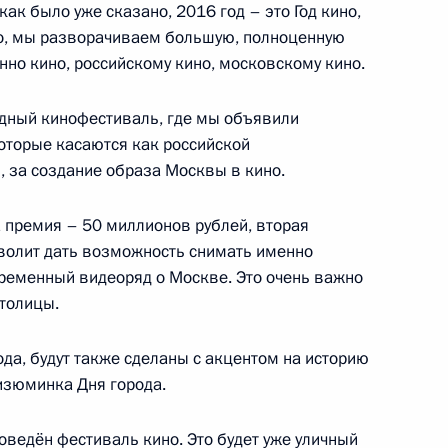
к было уже сказано, 2016 год – это Год кино,
о, мы разворачиваем большую, полноценную
но кино, российскому кино, московскому кино.
 вопросы журналистов
4
26м
переговоров
дный кинофестиваль, где мы объявили
оторые касаются как российской
, за создание образа Москвы в кино.
а премия – 50 миллионов рублей, вторая
ляндской Республики Саули
1
зволит дать возможность снимать именно
временный видеоряд о Москве. Это очень важно
столицы.
да, будут также сделаны с акцентом на историю
 изюминка Дня города.
орем Артемьевым
3
роведён фестиваль кино. Это будет уже уличный