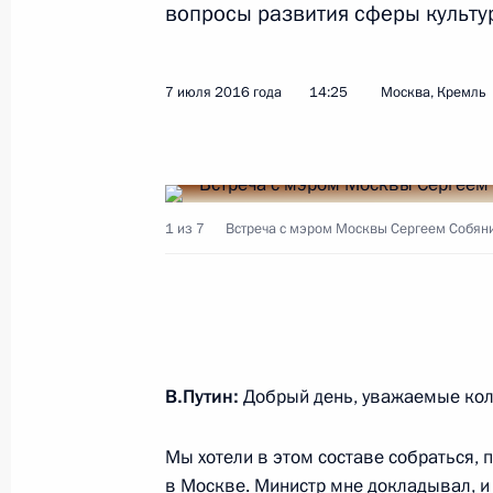
вопросы развития сферы культур
Показа
7 июля 2016 года
14:25
Москва, Кремль
Встреча с руководителями парламе
14 июля 2016 года, 18:20
Москва, Кремль
1 из 7
Встреча с мэром Москвы Сергеем Собян
Совещание с членами Правительст
14 июля 2016 года, 14:30
Москва, Кремль
В.Путин:
Добрый день, уважаемые кол
13 июля 2016 года, среда
Мы хотели в этом составе собраться,
Заседание Совета по стратегическ
в Москве. Министр мне докладывал, и