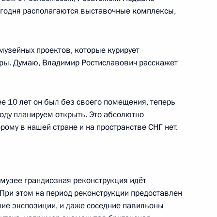
сегодня располагаются выставочные комплексы,
узейных проектов, которые курирует
евастополя Сергеем Меняйло
уры. Думаю, Владимир Ростиславович расскажет
2
е 10 лет он был без своего помещения, теперь
оду планируем открыть. Это абсолютно
рому в нашей стране и на пространстве СНГ нет.
еем Орловым
5
 музее грандиозная реконструкция идёт
При этом на период реконструкции предоставлен
шие экспозиции, и даже соседние павильоны