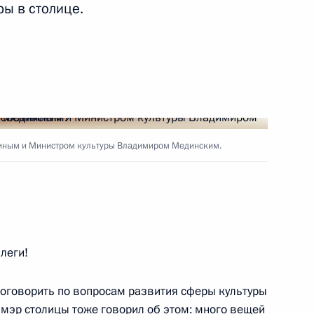
ы в столице.
ть следующие материалы
нтских фракций
7
6м
иным и Министром культуры Владимиром Мединским.
ва
1
19м
леги!
 поговорить по вопросам развития сферы культуры
ому развитию и приоритетным
 мэр столицы тоже говорил об этом: много вещей
7
11м