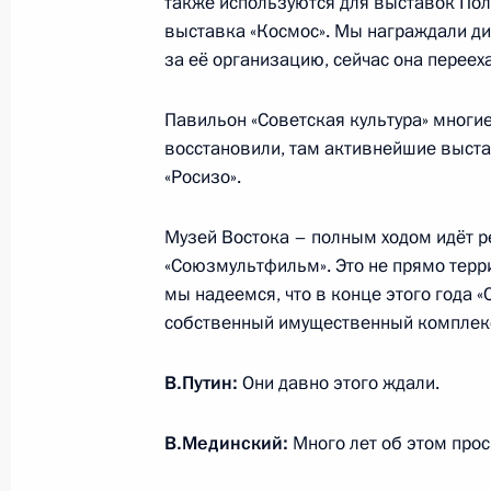
также используются для выставок Пол
Рабочая встреча с губернатором П
выставка «Космос». Мы награждали ди
Турчаком
за её организацию, сейчас она переех
4 июля 2016 года, 15:30
Москва, Кремль
Павильон «Советская культура» многи
восстановили, там активнейшие выста
«Росизо».
Рабочая встреча с временно испо
губернатора Тверской области Иго
Музей Востока – полным ходом идёт ре
4 июля 2016 года, 14:20
Москва, Кремль
«Союзмультфильм». Это не прямо терр
мы надеемся, что в конце этого года
собственный имущественный комплек
3 июля 2016 года, воскресенье
В.Путин:
Они давно этого ждали.
Поздравление по случаю 80-летия 
В.Мединский:
Много лет об этом прос
3 июля 2016 года, 10:00