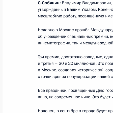
С.Собянин:
Владимир Владимирович, ка
утверждённый Вашим Указом. Конечн
1 июля 2016 года, пятница
масштабную работу, посвящённую имен
Заявления для прессы и ответы на
по итогам российско-финляндских 
Недавно в Москве прошёл Междунаро
об учреждении специальных премий, к
1 июля 2016 года, 19:30
Наантали
кинематографии, так и международной
Три премии, достаточно солидные, одн
Начало встречи с Президентом Фин
и третья – 30 и 20 миллионов. Это по
Ниинистё
в Москве, создавая исторический, со
с точки зрения популяризации нашей 
1 июля 2016 года, 16:30
Наантали
Все праздники, посвящённые Дню горо
кино, на современное кино. Это будет
Рабочая встреча с главой ФАС Иг
1 июля 2016 года, 12:40
Москва, Кремль
Наконец, в сентябре в городе будет п