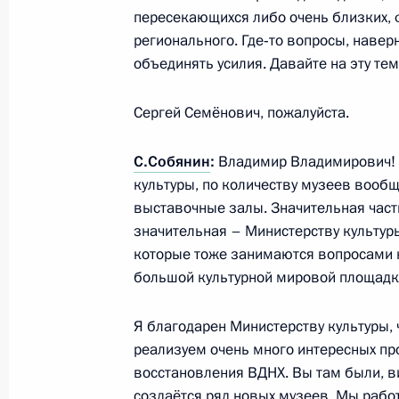
проектам
пересекающихся либо очень близких, 
регионального. Где‑то вопросы, наве
13 июля 2016 года, 15:30
Москва, Кремль
объединять усилия. Давайте на эту тем
Сергей Семёнович, пожалуйста.
8 июля 2016 года, пятница
С.Собянин
:
Владимир Владимирович! 
Заседание Комиссии по вопросам в
культуры, по количеству музеев вообщ
сотрудничества Российской Федер
выставочные залы. Значительная част
государствами
значительная – Министерству культур
8 июля 2016 года, 13:50
Москва, Кремль
которые тоже занимаются вопросами к
большой культурной мировой площадке
7 июля 2016 года, четверг
Я благодарен Министерству культуры,
реализуем очень много интересных пр
Встреча с Сергеем Собяниным и 
восстановления ВДНХ. Вы там были, вид
создаётся ряд новых музеев. Мы рабо
7 июля 2016 года, 14:25
Москва, Кремль