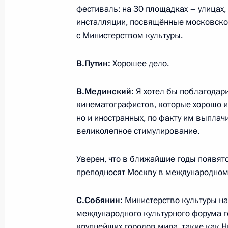
фестиваль: на 30 площадках – улицах
инсталляции, посвящённые московском
с Министерством культуры.
30 июня 2016 года, четверг
Встреча с президентом общеросси
В.Путин:
Хорошее дело.
организации «Деловая Россия» Ал
В.Мединский:
Я хотел бы поблагодар
30 июня 2016 года, 16:15
Москва, Кремль
кинематографистов, которые хорошо из
но и иностранных, по факту им выпла
великолепное стимулирование.
Совещание послов и постоянных пр
Федерации
Уверен, что в ближайшие годы появят
30 июня 2016 года, 14:10
Москва
преподносят Москву в международном а
С.Собянин:
Министерство культуры н
международного культурного форума го
29 июня 2016 года, среда
крупнейших городов мира, такие как Н