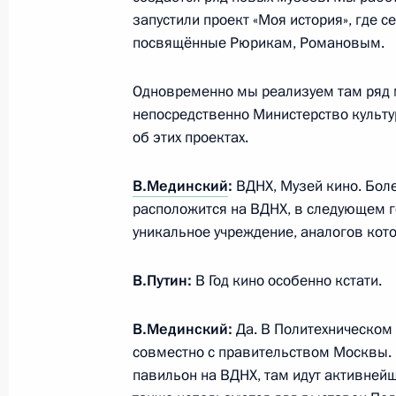
запустили проект «Моя история», где 
посвящённые Рюрикам, Романовым.
6 июля 2016 года, среда
Одновременно мы реализуем там ряд м
Рабочая встреча с губернатором С
непосредственно Министерство культ
об этих проектах.
6 июля 2016 года, 14:10
Москва, Кремль
В.Мединский
:
ВДНХ, Музей кино. Боле
расположится на ВДНХ, в следующем г
5 июля 2016 года, вторник
уникальное учреждение, аналогов кото
Встреча с главой Калмыкии Алекс
В.Путин:
В Год кино особенно кстати.
5 июля 2016 года, 15:25
Москва, Кремль
В.Мединский:
Да. В Политехническом
совместно с правительством Москвы. 
4 июля 2016 года, понедельник
павильон на ВДНХ, там идут активней