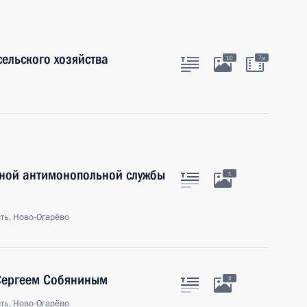
ельского хозяйства
10
7м
ьной антимонопольной службы
1
ть, Ново-Огарёво
Сергеем Собяниным
2
ть, Ново-Огарёво