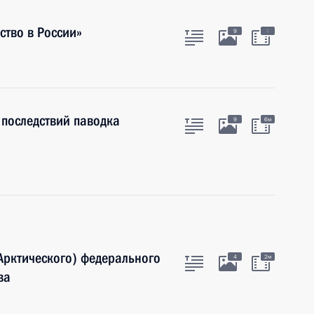
тво в России»
:
9
последствий паводка
9
6м
(Арктического) федерального
4
2м
ва