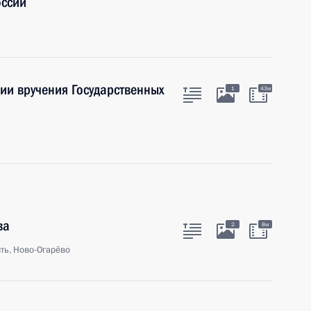
оссии
ии вручения Государственных
1
43м
ва
2
8м
ть, Ново-Огарёво