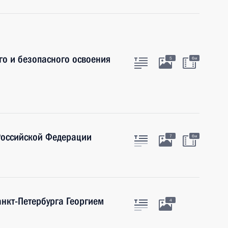
го и безопасного освоения
5
6м
Российской Федерации
7
6м
анкт-Петербурга Георгием
4