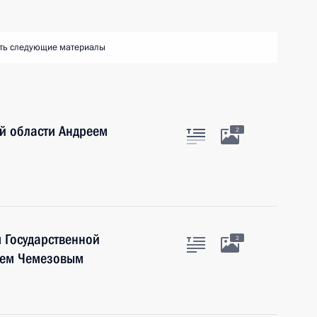
ть следующие материалы
й области Андреем
2
 Государственной
2
еем Чемезовым