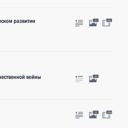
еском развитии
3
3м
чественной войны
4
3
15м