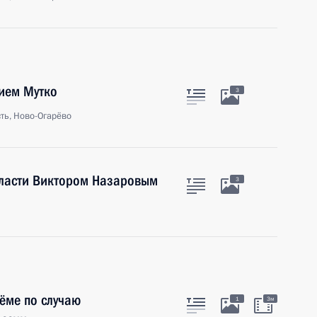
ием Мутко
3
ть, Ново-Огарёво
бласти Виктором Назаровым
3
ёме по случаю
1
3м