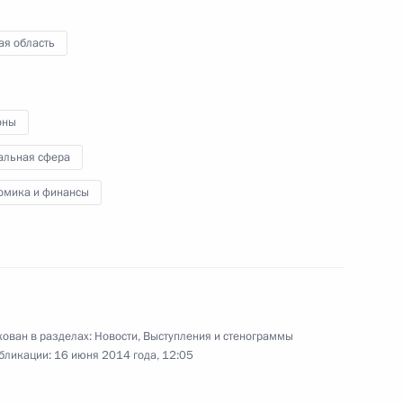
ая область
ельского хозяйства
10
7м
оны
альная сфера
омика и финансы
ьной антимонопольной службы
1
ть, Ново-Огарёво
ован в разделах:
Новости
,
Выступления и стенограммы
бликации:
16 июня 2014 года, 12:05
Сергеем Собяниным
2
ть, Ново-Огарёво