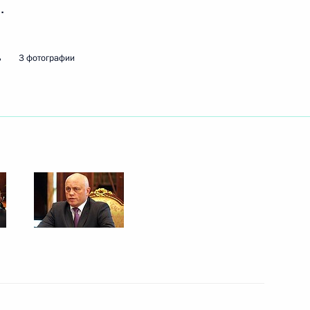
.
ть следующие материалы
ь
3 фотографии
й области Андреем
2
 Государственной
2
еем Чемезовым