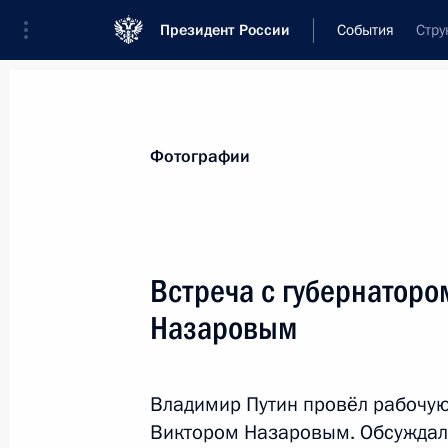
Президент России
События
Стру
Президент
Администрация
Государст
Новости
Стенограммы
Поездки
Те
Фотографии
Рубрикация материалов
Все материалы
Встреча с губернаторо
Послания Федеральному Собранию
Назаровым
Заявления по важнейшим вопросам
Совещания, заседания, рабочие встречи
Владимир Путин провёл рабочую
Речи и обращения
Виктором Назаровым. Обсуждал