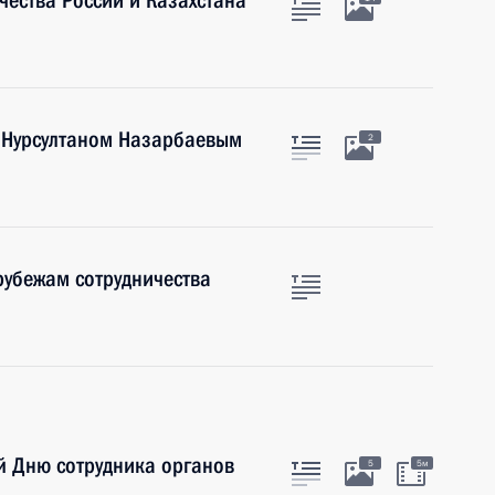
ества России и Казахстана
а Нурсултаном Назарбаевым
2
рубежам сотрудничества
й Дню сотрудника органов
5
5м