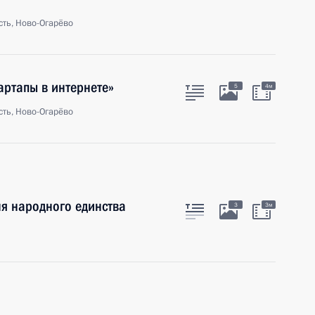
ть, Ново-Огарёво
артапы в интернете»
5
4м
ть, Ново-Огарёво
я народного единства
3
3м