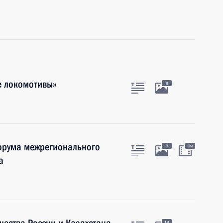
е локомотивы»
8
Форума межрегионального
3
6м
а
14