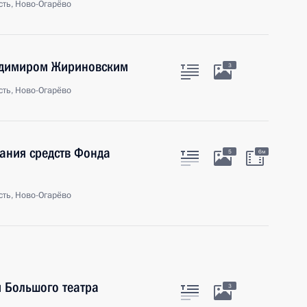
ть, Ново-Огарёво
ладимиром Жириновским
3
ть, Ново-Огарёво
ания средств Фонда
5
6м
ть, Ново-Огарёво
 Большого театра
3