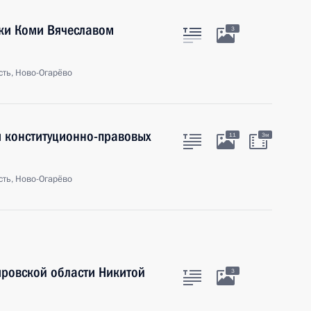
ики Коми Вячеславом
3
ть, Ново-Огарёво
 конституционно-правовых
11
3м
ть, Ново-Огарёво
ировской области Никитой
3