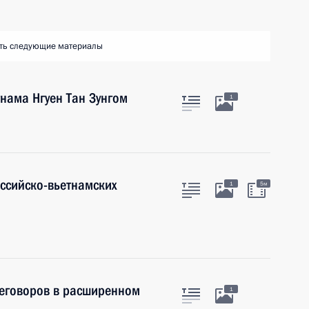
ть следующие материалы
нама Нгуен Тан Зунгом
1
оссийско-вьетнамских
1
5м
реговоров в расширенном
1