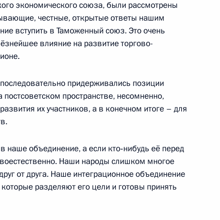
кого экономического союза, были рассмотрены
ь
пывающие, честные, открытые ответы нашим
ние вступить в Таможенный союз. Это очень
ёзнейшее влияние на развитие торгово-
ионе.
к
ий зимних видов спорта
4
6м
и последовательно придерживались позиции
а постсоветском пространстве, несомненно,
азвития их участников, а в конечном итоге – для
в.
дного олимпийского комитета
в наше объединение, а если кто‑нибудь её перед
тивоестественно. Наши народы слишком многое
друг от друга. Наше интеграционное объединение
, которые разделяют его цели и готовы принять
Адлер»
6
3м