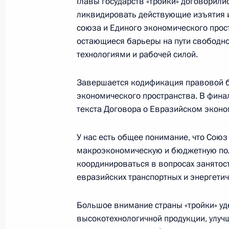
Главы государств «тройки» договорили
Киринское газоконденсатное мест
ликвидировать действующие изъятия 
в эксплуатацию
союза и Единого экономического простр
23 октября 2013 года, 19:00
Московская обл
остающиеся барьеры на пути свободно
технологиями и рабочей силой.
Семинар – совещание мэров город
Завершается кодификация правовой б
экономического пространства. В фина
23 октября 2013 года, 15:30
Москва
текста Договора о Евразийском экон
У нас есть общее понимание, что Сою
Вручение верительных грамот посл
макроэкономическую и бюджетную пол
координироваться в вопросах занятос
23 октября 2013 года, 14:00
Москва, Кремл
евразийских транспортных и энергетич
Большое внимание страны «тройки» у
22 октября 2013 года, вторник
высокотехнологичной продукции, улуч