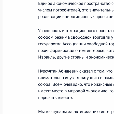
Единое экономическое пространство с
28 октября 2013 года, 15:45
Сочи
числом потребителей, это значитель
реализации инвестиционных проектов,
25 октября 2013 года, пятница
Успешность интеграционного проекта 
союзом режима свободной торговли у т
Заседание Совета глав государств 
государства Ассоциации свободной то
25 октября 2013 года, 17:00
Минск
проинформировал о том интересе, ко
Израиль, другие страны и экономическ
Нурсултан Абишевич сказал о том, что 
Встреча с Президентом Белорусси
внимательно изучает ситуацию в рамк
25 октября 2013 года, 00:30
Минск
союза. Всем очевидно, что кризисные
имеют место в мировой экономике, го
пережить вместе.
24 октября 2013 года, четверг
Мы выступаем за активизацию интег