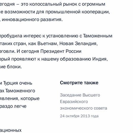
егодня – это колоссальный рынок с огромным
ные возможности для промышленной кооперации,
 инновационного развития.
пробудила интерес к установлению с Таможенным
аких стран, как Вьетнам, Новая Зеландия,
СНГ
13
5м
рговли. И сегодня Президент России
торый проявляют к нашему образованию Индия,
ие блоки.
Смотрите также
и Турция очень
и Александром Лукашенко
3
ах Таможенного
Заседание Высшего
 явления, которые
Евразийского
раздо легче
экономического совета
24 октября 2013 года
рационных