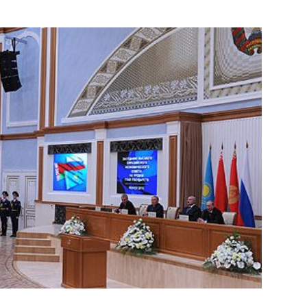
ть следующие материалы
м
3
8м
ть, Ново-Огарёво
ых игр боевых искусств
6
2м
асть, Ново-Огарёво
имиром Фортовым
3