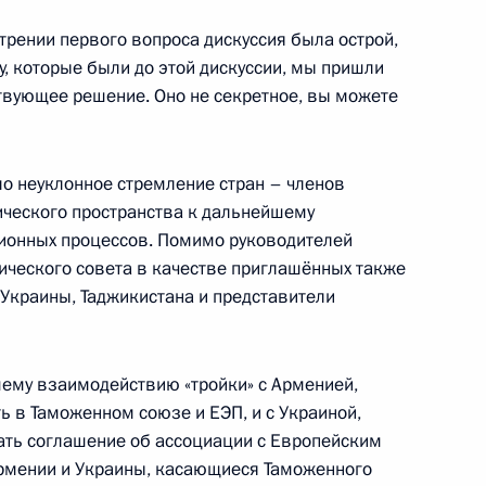
отрении первого вопроса дискуссия была острой,
4
, которые были до этой дискуссии, мы пришли
ь
твующее решение. Оно не секретное, вы можете
Российской Федерации
17
6м
о неуклонное стремление стран – членов
ического пространства к дальнейшему
ь
ционных процессов. Помимо руководителей
ического совета в качестве приглашённых также
 Украины, Таджикистана и представители
оссийско-эквадорских
1
7м
ь
ему взаимодействию «тройки» с Арменией,
ь в Таможенном союзе и ЕЭП, и с Украиной,
ать соглашение об ассоциации с Европейским
рмении и Украины, касающиеся Таможенного
ы
7