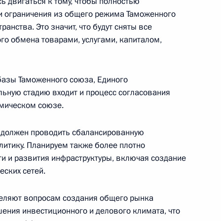
сь двигаться к тому, чтобы полностью
орождение введено
2
и ограничения из общего режима Таможенного
анства. Это значит, что будут сняты все
асть, Ново-Огарёво
го обмена товарами, услугами, капиталом,
ов
азы Таможенного союза, Единого
3
19м
льную стадию входит и процесс согласования
омическом союзе.
з должен проводить сбалансированную
ами иностранных государств
19
8м
итику. Планируем также более плотно
ти и развития инфраструктуры, включая создание
ь
еских сетей.
деляют вопросам создания общего рынка
шения инвестиционного и делового климата, что