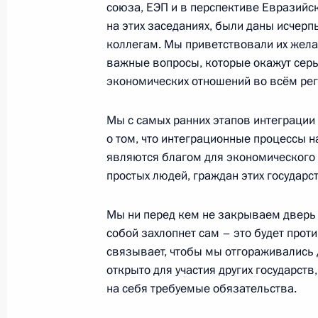
союза, ЕЭП и в перспективе Евразийс
29 октября 2013 года, 15:45
Москва, Кремл
на этих заседаниях, были даны исчер
коллегам. Мы приветствовали их жела
важные вопросы, которые окажут серь
экономических отношений во всём рег
28 октября 2013 года, понедельни
Встреча с руководителями федерац
Мы с самых ранних этапов интеграци
о том, что интеграционные процессы н
28 октября 2013 года, 19:00
Сочи
являются благом для экономического р
простых людей, граждан этих государст
Встреча с президентом Междунаро
Мы ни перед кем не закрываем дверь 
Томасом Бахом
собой захлопнет сам – это будет про
28 октября 2013 года, 16:30
Сочи
связывает, чтобы мы отгораживались 
открыто для участия других государств
на себя требуемые обязательства.
Открытие вокзального комплекса «