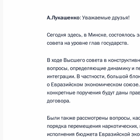
и руководителем ФАНО Михаилом 
31 октября 2013 года, 16:00
Московская обл
А.Лукашенко
: Уважаемые друзья!
Сегодня здесь, в Минске, состоялось
совета на уровне глав государств.
30 октября 2013 года, среда
Встреча с Президентом Сербии То
В ходе Высшего совета в конструктив
вопросы, определяющие динамику и п
30 октября 2013 года, 19:10
Москва, Кремл
интеграции. В частности, большой бл
о Евразийском экономическом союзе. 
конкретные поручения будут даны пра
Заседание Совета по противодейст
договора.
30 октября 2013 года, 17:45
Москва, Кремл
Были также рассмотрены вопросы, ка
порядка перемещения наркотических,
исполнения бюджета Евразийской экон
29 октября 2013 года, вторник