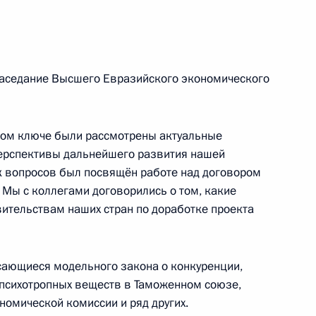
Котюковым
асть, Ново-Огарёво
 заседание Высшего Евразийского экономического
миславом Николичем
4
ном ключе были рассмотрены актуальные
ерспективы дальнейшего развития нашей
ь
ок вопросов был посвящён работе над договором
Мы с коллегами договорились о том, какие
вительствам наших стран по доработке проекта
вию коррупции
9
9м
ь
сающиеся модельного закона о конкуренции,
 психотропных веществ в Таможенном союзе,
омической комиссии и ряд других.