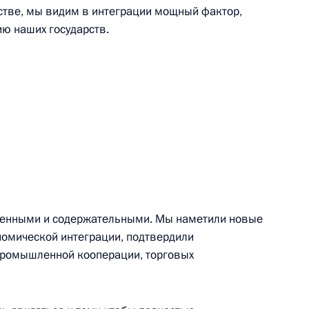
едания Высшего Евразийского
4
26м
стве, мы видим в интеграции мощный фактор,
ю наших государств.
экономического совета
21
енными и содержательными. Мы наметили новые
1
номической интеграции, подтвердили
асть, Ново-Огарёво
 промышленной кооперации, торговых