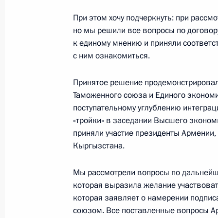
Встреча с Генри Киссинджером
При этом хочу подчеркнуть: при рассм
но мы решили все вопросы по договору
29 октября 2013 года, 20:00
Москва, Кремл
к единому мнению и приняли соответс
с ним ознакомиться.
Вручение государственных наград 
Принятое решение продемонстрировал
Таможенного союза и Единого эконом
29 октября 2013 года, 18:00
Москва, Кремл
поступательному углублению интегра
«тройки» в заседании Высшего эконом
приняли участие президенты Армении,
Заявления для прессы по итогам р
Кыргызстана.
переговоров
29 октября 2013 года, 16:30
Москва, Кремл
Мы рассмотрели вопросы по дальнейш
которая выразила желание участвоват
которая заявляет о намерении подпис
союзом. Все поставленные вопросы А
Российско-эквадорские переговор