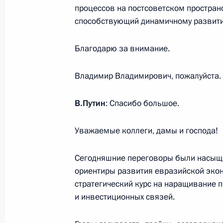
Пресс-конференция по итогам зас
процессов на постсоветском простран
экономического совета
способствующий динамичному развити
24 октября 2013 года, 22:10
Минск
Благодарю за внимание.
Владимир Владимирович, пожалуйста.
Заседание Высшего Евразийского 
24 октября 2013 года, 22:00
Минск
В.Путин
: Спасибо большое.
Уважаемые коллеги, дамы и господа!
23 октября 2013 года, среда
Сегодняшние переговоры были насыщ
Встреча с Сергеем Мироновым
ориентиры развития евразийской эко
23 октября 2013 года, 19:30
Московская обл
стратегический курс на наращивание
и инвестиционных связей.