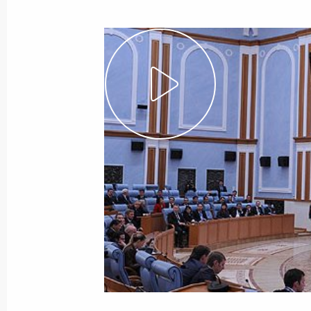
Показа
Рабочая встреча с Михаилом Мене
1 ноября 2013 года, 15:35
Московская облас
31 октября 2013 года, четверг
Встреча с победителями II Всемирн
31 октября 2013 года, 17:15
Московская обл
Встреча с президентом РАН Влад