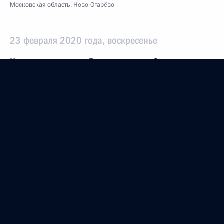
Московская область, Ново-Огарёво
23 февраля 2020 года, воскресенье
Концерт по случаю Дня защитника Отечества
23 февраля 2020 года, 16:15
Москва, Кремль
22 февраля 2020 года, суббота
Посещение чемпионата Лиги боевого самбо
22 февраля 2020 года, 21:30
Сочи
21 февраля 2020 года, пятница