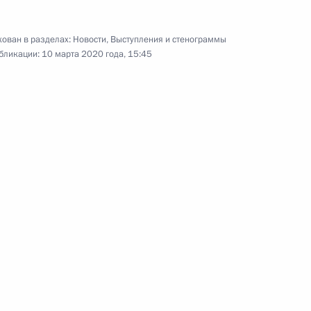
го десантно-штурмового
полка псковской дивизии
ован в разделах:
Новости
,
Выступления и стенограммы
ВДВ
бликации:
10 марта 2020 года, 15:45
1 марта 2020 года
Видео, 3 мин.