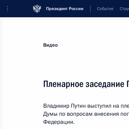
Президент России
События
Стру
Видеозаписи
Фотографии
Аудиозапи
Все материалы
Выступления
Совещан
Видео
Показа
Пленарное заседание 
Поздравление с праздником
Владимир Путин выступил на пл
Пасхи
Думы по вопросам внесения по
Федерации.