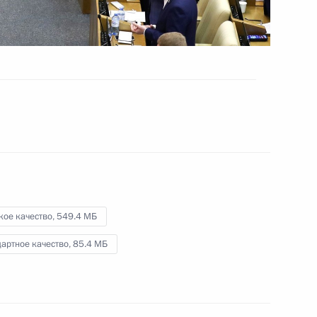
10 марта 2020 года
Видео, 19 мин.
кое качество,
549.4 МБ
артное качество,
85.4 МБ
Смотр личного состава 104-