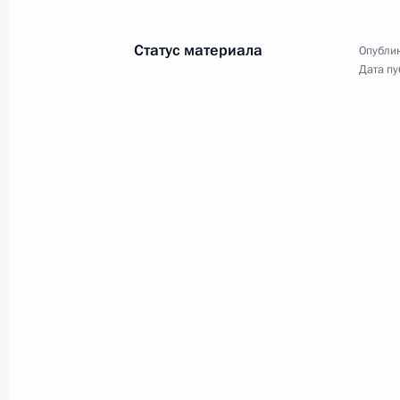
женщинам с 8 Марта
Статус материала
Опублик
Дата пу
8 марта 2020 года
Видео, 2 мин.