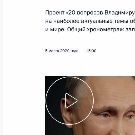
Проект «20 вопросов Владимиру 
10 марта 2020 года
Видео, 5 мин.
на наиболее актуальные темы о
и мире. Общий хронометраж запи
5 марта 2020 года
15:00
О поддержке талантливой
молодёжи (интервью ТАСС)