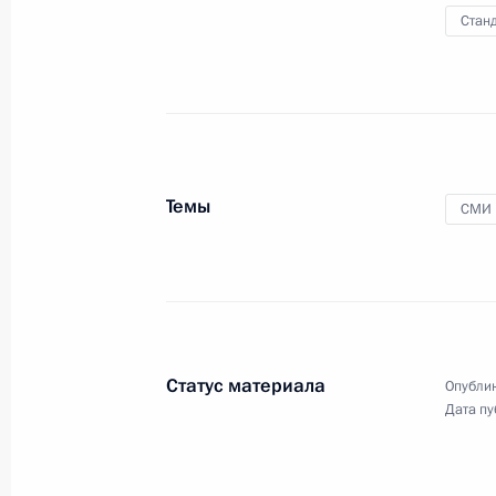
и иноагентах (интервью
Станд
ТАСС)
3 марта 2020 года
Видео, 8 мин.
Темы
СМИ
Статус материала
Опублик
Дата пу