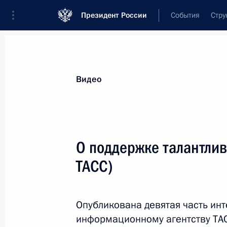
Президент России
События
Стру
Видеозаписи
Фотографии
Аудиозапи
Все материалы
Выступления
Совещан
Видео
Показа
О поддержке талантли
ТАСС)
О памяти о Великой
Отечественной войне,
Опубликована девятая часть ин
Сталине и Гитлере (интервь
информационному агентству ТА
ТАСС)