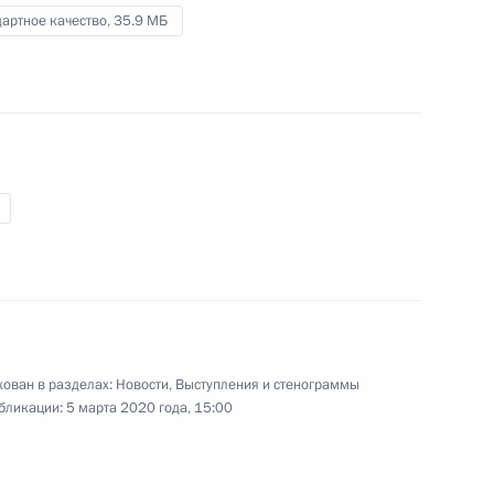
вооружений (интервью ТАСС)
артное качество,
35.9 МБ
2 марта 2020 года
Видео, 5 мин.
ован в разделах:
Новости
,
Выступления и стенограммы
бликации:
5 марта 2020 года, 15:00