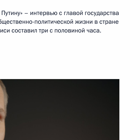
Путину» – интервью с главой государства
5 марта 2020 года
Видео, 15 мин.
бщественно-политической жизни в стране
си составил три с половиной часа.
О стабильности и застое
в экономике (интервью