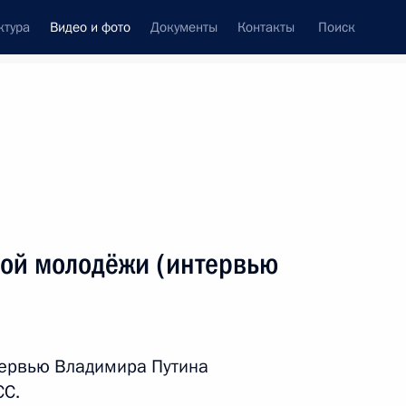
ктура
Видео и фото
Документы
Контакты
Поиск
си
ия, встречи
Встречи со СМИ
март, 2020
ть следующие материалы
вой молодёжи (интервью
Заявления для прессы
по итогам российско-
тервью Владимира Путина
ю
турецких переговоров
СС.