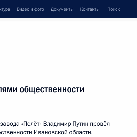
ктура
Видео и фото
Документы
Контакты
Поиск
венный Совет
Совет Безопасности
Комиссии и советы
леграммы
Сведения о Президенте
март, 2020
Встречи с представителями сообществ
елями общественности
Пресс-конференции
Интервью
Статьи
завода «Полёт» Владимир Путин провёл
ественности Ивановской области.