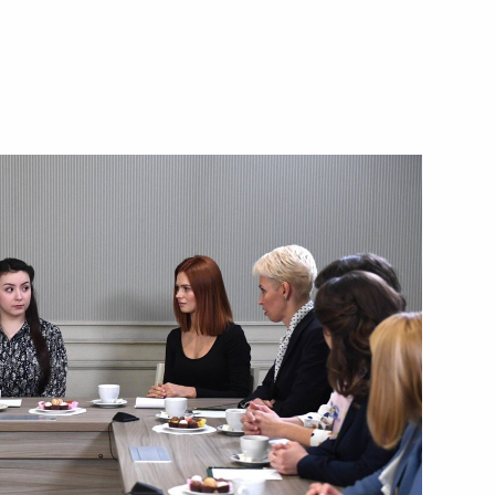
ть следующие материалы
и Виктором Медведчуком
6
ым
4
овгородской области Андреем
3