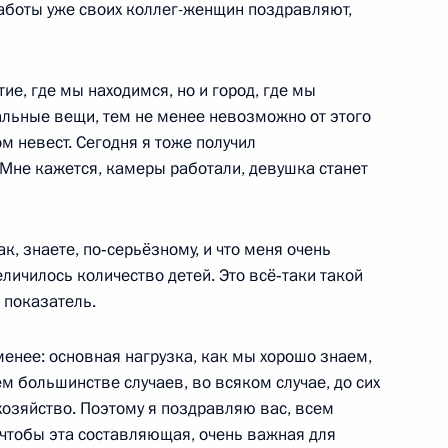
работы уже своих коллег-женщин поздравляют,
ссийско-турецких
1
15м
ие, где мы находимся, но и город, где мы
альные вещи, тем не менее невозможно от этого
м невест. Сегодня я тоже получил
Мне кажется, камеры работали, девушка станет
9
ак, знаете, по‑серьёзному, и что меня очень
еличилось количество детей. Это всё‑таки такой
 показатель.
и (интервью ТАСС)
6
9м
 менее: основная нагрузка, как мы хорошо знаем,
 большинстве случаев, во всяком случае, до сих
и хозяйство. Поэтому я поздравляю вас, всем
 чтобы эта составляющая, очень важная для