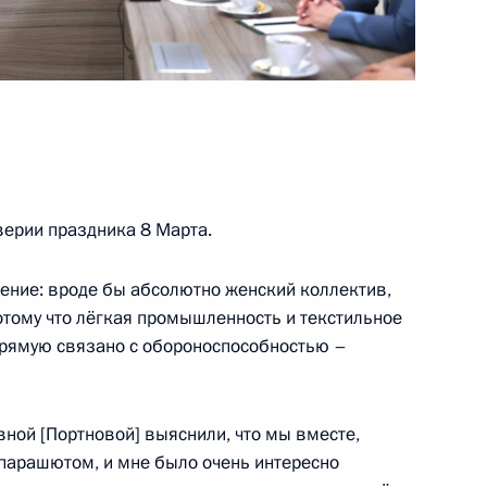
нной Думы
6
19м
верии праздника 8 Марта.
щение: вроде бы абсолютно женский коллектив,
войне, Сталине и Гитлере
6
5м
отому что лёгкая промышленность и текстильное
апрямую связано с обороноспособностью –
ной [Портновой] выяснили, что мы вместе,
с парашютом, и мне было очень интересно