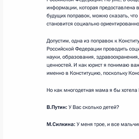
1 марта 2020 года, воскресенье
информации, которая предоставлена 
Смотр личного состава 104-го дес
будущих поправок, можно сказать, что
псковской дивизии ВДВ
становится социально ориентированной 
1 марта 2020 года, 16:20
Псков
Допустим, одна из поправок к Консти
Российской Федерации проводить соци
науки, образования, здравоохранения
Памятный концерт в честь погибши
ценностей. И как юрист я понимаю ва
именно в Конституцию, поскольку Конс
1 марта 2020 года, 15:50
Псков
Но как многодетная мама я бы хотела
Совещание по наиболее актуальн
В.Путин:
У Вас сколько детей?
1 марта 2020 года, 11:20
Москва
М.Силкина:
У меня трое, и все мальчи