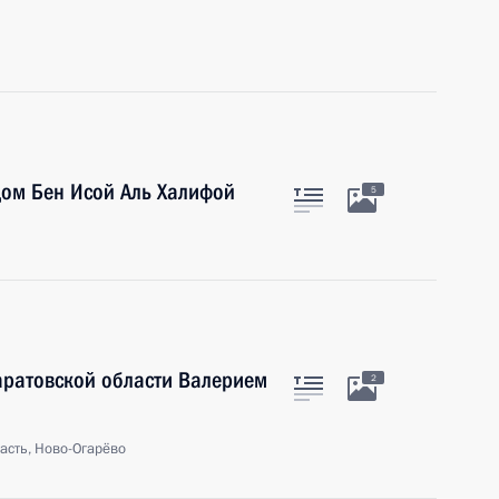
дом Бен Исой Аль Халифой
5
аратовской области Валерием
2
асть, Ново-Огарёво