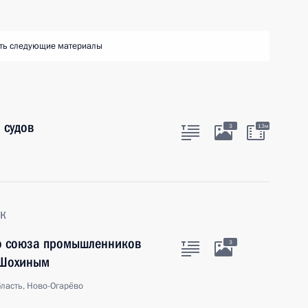
ть следующие материалы
 судов
3
13м
к
го союза промышленников
3
 Шохиным
ласть, Ново-Огарёво