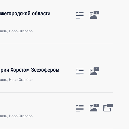
ижегородской области
1
асть, Ново-Огарёво
арии Хорстом Зеехофером
3
асть, Ново-Огарёво
:
7
асть, Ново-Огарёво