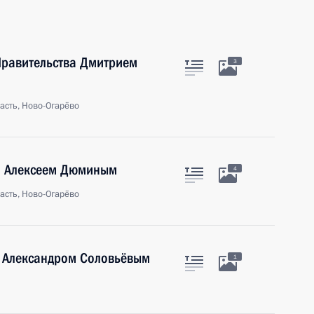
Правительства Дмитрием
3
асть, Ново-Огарёво
и Алексеем Дюминым
4
асть, Ново-Огарёво
и Александром Соловьёвым
1