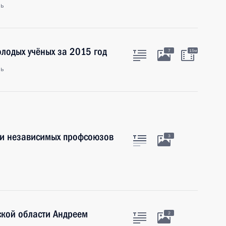
ль
лодых учёных за 2015 год
7
15м
ль
ии независимых профсоюзов
3
ской области Андреем
2