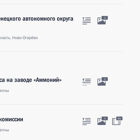
енецкого автономного округа
3
ласть, Ново-Огарёво
са на заводе «Аммоний»
2
елны
комиссии
4
8м
елны