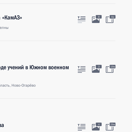
а «КамАЗ»
8
4м
елны
оде учений в Южном военном
3
19м
ласть, Ново-Огарёво
ва
4
29м