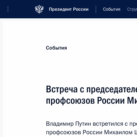
Президент России
События
Стру
Президент
Администрация
Государст
Новости
Стенограммы
Поездки
Те
События
Рубрикация материалов
Все материалы
Встреча с председате
Послания Федеральному Собранию
профсоюзов России М
Заявления по важнейшим вопросам
Совещания, заседания, рабочие встречи
Владимир Путин встретился с 
Речи и обращения
профсоюзов России Михаилом 