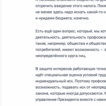
Бочаровым
отсрочить введение этого налога. Поня
9 февраля 2016 года, 14:00
Москва, Кремль
не менее здесь надо искать какой‑то
и нуждами бюджета, конечно.
8 февраля 2016 года, понедельник
Есть ещё один вопрос, который, мы хо
деятельность, деятельность профсоюзо
Встреча с Королём Бахрейна Хама
такие, например, общества и обществ
потребителей, имеют возможность – 
8 февраля 2016 года, 14:15
Сочи
неопределённого круга лиц.
В защите интересов работающих точно 
4 февраля 2016 года, четверг
идёт специальная оценка условий труд
Рабочая встреча с губернатором С
индивидуальный иск. Поэтому профсою
Радаевым
возможность, подавать иск от неопред
закона, которые иногда допускаются.
4 февраля 2016 года, 15:15
Московская обл
управление Президента вместе с нами 