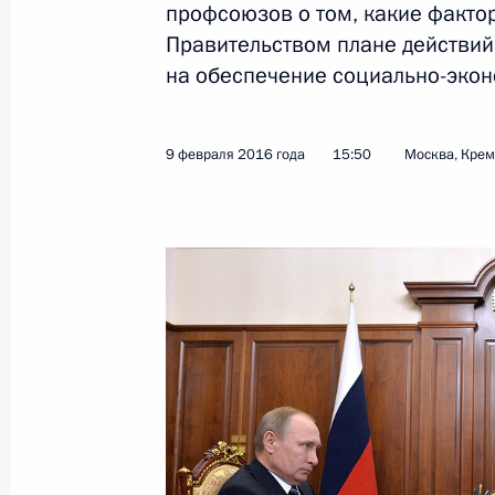
профсоюзов о том, какие факто
Правительством плане действий
на обеспечение социально-экон
Показа
16 февраля 2016 года, вторник
9 февраля 2016 года
15:50
Москва, Кре
Семинар-совещание председателей
16 февраля 2016 года, 14:40
Москва
15 февраля 2016 года, понедельни
Встреча с президентом Российско
и предпринимателей Александром
15 февраля 2016 года, 16:10
Московская об