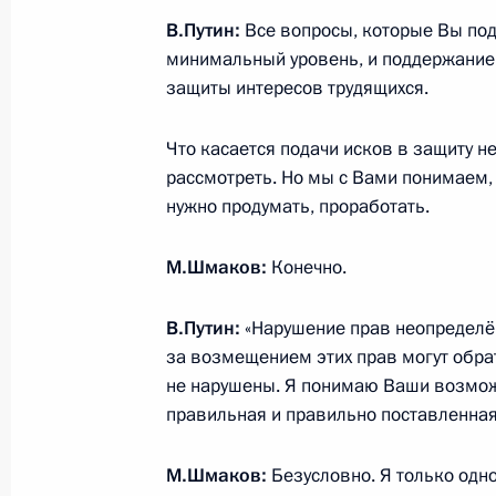
В.Путин:
Все вопросы, которые Вы подн
Рабочая встреча с губернатором Н
минимальный уровень, и поддержание 
Валерием Шанцевым
защиты интересов трудящихся.
4 февраля 2016 года, 13:50
Московская обл
Что касается подачи исков в защиту н
рассмотреть. Но мы с Вами понимаем,
нужно продумать, проработать.
3 февраля 2016 года, среда
М.Шмаков:
Конечно.
Встреча с премьер-министром Бав
3 февраля 2016 года, 18:45
Московская обл
В.Путин:
«Нарушение прав неопределённ
за возмещением этих прав могут обра
не нарушены. Я понимаю Ваши возможн
Встреча с активом Клуба лидеров
правильная и правильно поставленная.
3 февраля 2016 года, 15:40
Московская обл
М.Шмаков:
Безусловно. Я только одно