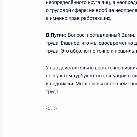
неопределённого круга лиц, а неопре
о трудовой сфере: не вообще неопреде
2 февраля 2016 года, вторник
а именно прав работающих.
Рабочая встреча с Председателем 
В.Путин:
Вопрос, поставленный Вами,
Медведевым
труда. Главное, что мы своевременно
2 февраля 2016 года, 17:10
Московская обл
труда. Это абсолютно точно и правильн
У нас действительно достаточно низк
Встреча с Владимиром Груздевым 
но с учётом турбулентных ситуаций в
и подвижки. Мы должны своевременн
2 февраля 2016 года, 16:30
Московская обл
труда.
<…>
Рабочая встреча с Главой Удмурти
2 февраля 2016 года, 14:15
Москва, Кремль