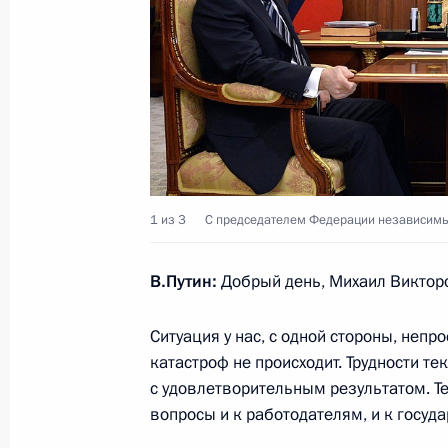
Рабочая встреча с губернатором Н
Игорем Кошиным
15 февраля 2016 года, 14:00
Московская об
12 февраля 2016 года, пятница
1 из 3
С председателем Федерации независи
Запуск производственного комплек
В.Путин:
Добрый день, Михаил Виктор
12 февраля 2016 года, 21:30
Набережные Ч
Ситуация у нас, с одной стороны, непро
катастроф не происходит. Трудности те
Заседание Военно-промышленной 
с удовлетворительным результатом. Те
вопросы и к работодателям, и к госуда
12 февраля 2016 года, 18:30
Набережные Ч