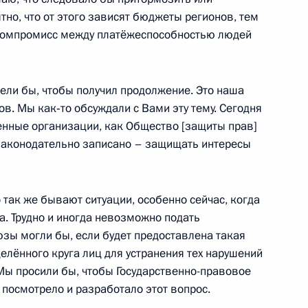
тно, что от этого зависят бюджеты регионов, тем
 компромисс между платёжеспособностью людей
тели бы, чтобы получил продолжение. Это наша
в. Мы как‑то обсуждали с Вами эту тему. Сегодня
дом Бен Исой Аль Халифой
5
енные организации, как Общество [защиты прав]
законодательно записано – защищать интересы
так же бывают ситуации, особенно сейчас, когда
а. Трудно и иногда невозможно подать
аратовской области Валерием
зы могли бы, если будет предоставлена такая
2
елённого круга лиц для устранения тех нарушений
 Мы просили бы, чтобы Государственно-правовое
асть, Ново-Огарёво
посмотрело и разработало этот вопрос.