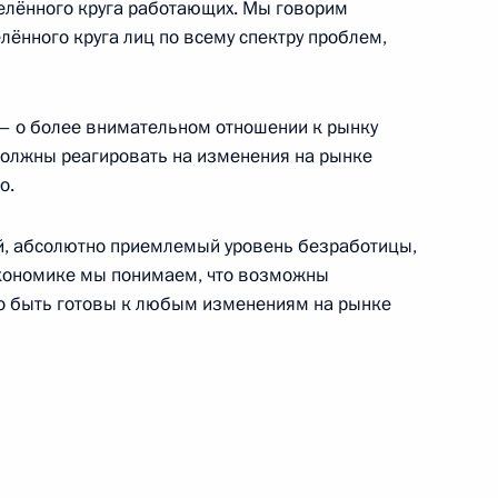
делённого круга работающих. Мы говорим
лённого круга лиц по всему спектру проблем,
Правительства Дмитрием
3
 – о более внимательном отношении к рынку
 должны реагировать на изменения на рынке
асть, Ново-Огарёво
о.
ий, абсолютно приемлемый уровень безработицы,
и Алексеем Дюминым
4
 экономике мы понимаем, что возможны
о быть готовы к любым изменениям на рынке
асть, Ново-Огарёво
и Александром Соловьёвым
1