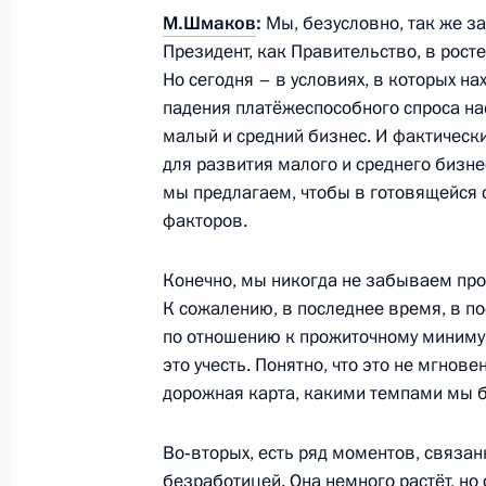
М.Шмаков
:
Мы, безусловно, так же за
Президент, как Правительство, в рост
Посещение автомобильного завод
Но сегодня – в условиях, в которых на
12 февраля 2016 года, 18:10
Набережные Ч
падения платёжеспособного спроса на
малый и средний бизнес. И фактически 
для развития малого и среднего бизне
мы предлагаем, чтобы в готовящейся 
11 февраля 2016 года, четверг
факторов.
Доклад Министерства обороны о х
округе
Конечно, мы никогда не забываем пр
К сожалению, в последнее время, в по
11 февраля 2016 года, 17:35
Московская об
по отношению к прожиточному миниму
это учесть. Понятно, что это не мгнове
дорожная карта, какими темпами мы б
10 февраля 2016 года, среда
Во‑вторых, есть ряд моментов, связан
Совещание с членами Правительст
безработицей. Она немного растёт, но