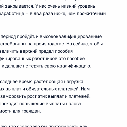
ль
ий закрывается. У нас очень низкий уровень
зработице – в два раза ниже, чем прожиточный
лодых учёных за 2015 год
7
15м
от период пройдёт, и высококвалифицированные
ль
остребованы на производстве. Но сейчас, чтобы
увеличить верхний предел пособия
ифицированных работников это пособие
 и дальше не терять свою квалификацию.
ии независимых профсоюзов
3
последнее время растёт общая нагрузка
ых выплат и обязательных платежей. Нам
 заморозить рост этих выплат и платежей.
с проходит повышение выплаты налога
мости для граждан.
ской области Андреем
2
аю, что следовало бы притормозить или