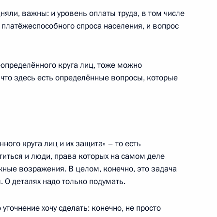
яли, важны: и уровень оплаты труда, в том числе
ижегородской области
1
платёжеспособного спроса населения, и вопрос
асть, Ново-Огарёво
еопределённого круга лиц, тоже можно
 что здесь есть определённые вопросы, которые
арии Хорстом Зеехофером
3
асть, Ново-Огарёво
ого круга лиц и их защита» – то есть
титься и люди, права которых на самом деле
ые возражения. В целом, конечно, это задача
:
7
 О деталях надо только подумать.
асть, Ново-Огарёво
 уточнение хочу сделать: конечно, не просто