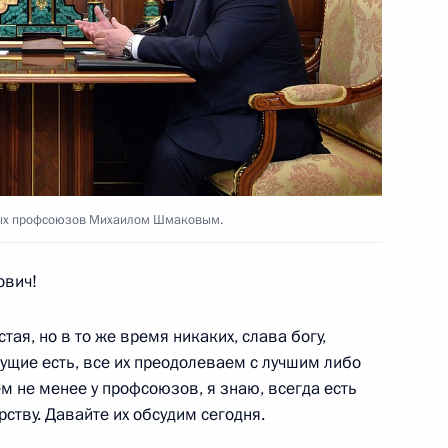
енецкого автономного округа
3
ласть, Ново-Огарёво
мых профсоюзов Михаилом Шмаковым.
са на заводе «Аммоний»
2
ович!
елны
стая, но в то же время никаких, слава богу,
кущие есть, все их преодолеваем с лучшим либо
комиссии
4
8м
м не менее у профсоюзов, я знаю, всегда есть
рству. Давайте их обсудим сегодня.
елны