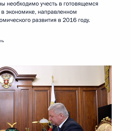
ры необходимо учесть в готовящемся
 в экономике, направленном
омического развития в 2016 году.
ть следующие материалы
мль
 судов
3
13м
к
го союза промышленников
3
 Шохиным
ласть, Ново-Огарёво