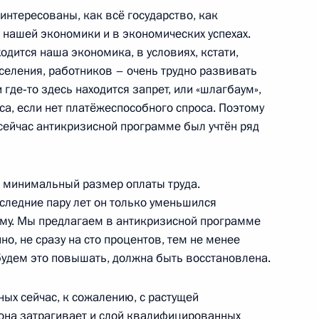
интересованы, как всё государство, как
е нашей экономики и в экономических успехах.
а «КамАЗ»
8
4м
ходится наша экономика, в условиях, кстати,
елны
селения, работников – очень трудно развивать
где‑то здесь находится запрет, или «шлагбаум»,
са, если нет платёжеспособного спроса. Поэтому
сейчас антикризисной программе был учтён ряд
оде учений в Южном военном
3
19м
о минимальный размер оплаты труда.
следние пару лет он только уменьшился
ласть, Ново-Огарёво
му. Мы предлагаем в антикризисной программе
нно, не сразу на сто процентов, тем не менее
удем это повышать, должна быть восстановлена.
ных сейчас, к сожалению, с растущей
ва
4
29м
 она затрагивает и слой квалифицированных