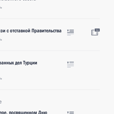
ль
зи с отставкой Правительства
2м
ль
ранных дел Турции
ль
е
чере, посвященном Дню