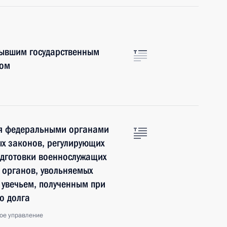
 бывшим государственным
ром
ия федеральными органами
х законов, регулирующих
дготовки военнослужащих
 органов, увольняемых
с увечьем, полученным при
о долга
ое управление