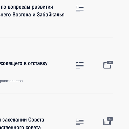
 по вопросам развития
него Востока и Забайкалья
уходящего в отставку
4м
равительства
м заседании Совета
8м
рственного совета