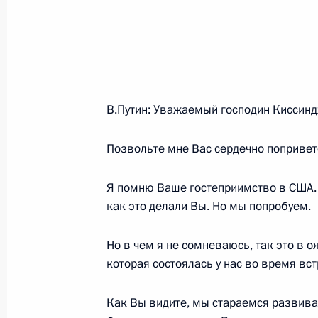
Показа
8 марта 2004 года, понедельник
В.Путин: Уважаемый господин Киссинд
Выступление на церемонии вручени
Позвольте мне Вас сердечно поприветс
8 марта 2004 года, 16:52
Ново-Огарево
Я помню Ваше гостеприимство в США. Н
как это делали Вы. Но мы попробуем.
3 марта 2004 года, среда
Но в чем я не сомневаюсь, так это в 
Рабочая встреча с кандидатом на п
которая состоялась у нас во время вс
Правительства Михаилом Фрадков
3 марта 2004 года, 20:11
Ново-Огарево
Как Вы видите, мы стараемся развива