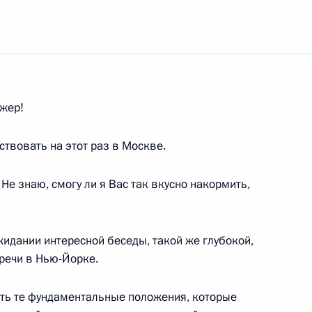
ть следующие материалы
жер!
я государственных наград
твовать на этот раз в Москве.
е знаю, смогу ли я Вас так вкусно накормить,
ожидании интересной беседы, такой же глубокой,
ост Председателя
тречи в Нью-Йорке.
ым
ть те фундаментальные положения, которые