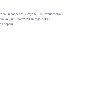
ован в разделе:
Выступления и стенограммы
бликации:
2 марта 2004 года, 18:17
ая версия
 Комиссии по вопросам
ва с зарубежными странами
 с членами Правительства
руководством парламентского
ы