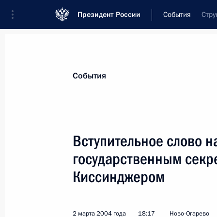
Президент России
События
Стру
Президент
Администрация
Государст
Новости
Стенограммы
Поездки
Те
События
Рубрикация материалов
Все материалы
Вступительное слово н
Послания Федеральному Собранию
государственным секр
Заявления по важнейшим вопросам
Киссинджером
Совещания, заседания, рабочие встречи
Речи и обращения
2 марта 2004 года
18:17
Ново-Огарево