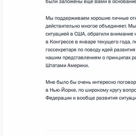
были заложены еще Вами в основание
2 марта 2004 года, вторник
Мы поддерживаем хорошие личные от
действительно многое объединяет. Мы
Вступительное слово на встрече с
ситуацией в США, обратили внимание
секретарем США Генри Киссиндже
в Конгрессе в январе текущего года,
госсекретаря по поводу идей развития
2 марта 2004 года, 18:17
Ново-Огарево
нашим представлениям о принципах р
Штатами Америки.
О результатах проверки выполнен
Мне было бы очень интересно поговори
исполнительной власти федеральны
в Нью-Йорке, по широкому кругу вопр
вопросы профессиональной перепо
Федерации и вообще развития ситуаци
и сотрудников правоохранительных
с государственной службы в связи 
выполнении воинского и служебног
2 марта 2004 года, 17:53
Главное контрольн