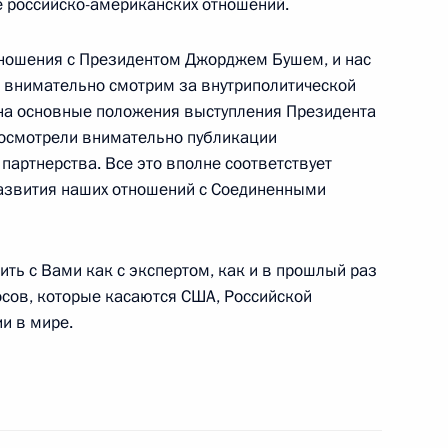
 российско-американских отношений.
ношения с Президентом Джорджем Бушем, и нас
 внимательно смотрим за внутриполитической
 бывшим государственным
 на основные положения выступления Президента
ром
 посмотрели внимательно публикации
 партнерства. Все это вполне соответствует
азвития наших отношений с Соединенными
ия федеральными органами
ть с Вами как с экспертом, как и в прошлый раз
х законов, регулирующих
осов, которые касаются США, Российской
дготовки военнослужащих
и в мире.
 органов, увольняемых
с увечьем, полученным при
о долга
ое управление