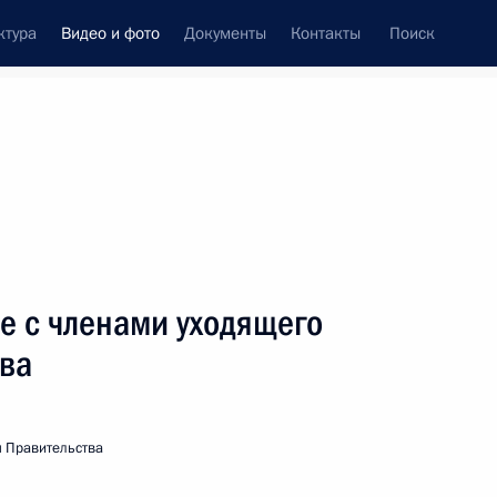
ктура
Видео и фото
Документы
Контакты
Поиск
си
ия, встречи
Встречи со СМИ
март, 2004
ть следующие материалы
е с членами уходящего
тва
Встреча с журналистами
в избирательном штабе
по окончании голосования
 Правительства
на выборах Президента России