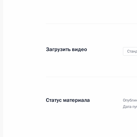
голосования на выборах
Президента России
14 марта 2004 года
Видео, 3 мин.
Загрузить видео
Станд
Статус материала
Опублик
Дата пу
Выступление на встрече