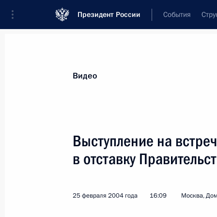
Президент России
События
Стру
Видеозаписи
Фотографии
Аудиозапи
Все материалы
Выступления
Совещан
Видео
Показа
Выступление на встреч
в отставку Правительс
Выступление на совместном
заседании коллегий Министерства
финансов и Министерства
25 февраля 2004 года
16:09
Москва, Дом
экономического развития
и торговли