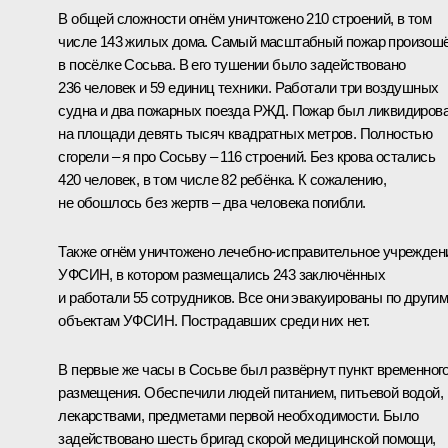
В общей сложности огнём уничтожено 210 строений, в том
числе 143 жилых дома. Самый масштабный пожар произош
в посёлке Сосьва. В его тушении было задействовано
236 человек и 59 единиц техники. Работали три воздушных
судна и два пожарных поезда РЖД. Пожар был ликвидиров
на площади девять тысяч квадратных метров. Полностью
сгорели ‒ я про Сосьву ‒ 116 строений. Без крова остались
420 человек, в том числе 82 ребёнка. К сожалению,
не обошлось без жертв ‒ два человека погибли.
Также огнём уничтожено лечебно-исправительное учрежден
УФСИН, в котором размещались 243 заключённых
и работали 55 сотрудников. Все они эвакуированы по други
объектам УФСИН. Пострадавших среди них нет.
В первые же часы в Сосьве был развёрнут пункт временног
размещения. Обеспечили людей питанием, питьевой водой,
лекарствами, предметами первой необходимости. Было
задействовано шесть бригад скорой медицинской помощи,