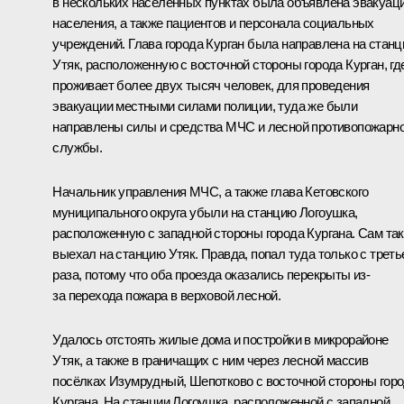
в нескольких населённых пунктах была объявлена эвакуац
населения, а также пациентов и персонала социальных
учреждений. Глава города Курган была направлена на стан
Утяк, расположенную с восточной стороны города Курган, гд
проживает более двух тысяч человек, для проведения
эвакуации местными силами полиции, туда же были
направлены силы и средства МЧС и лесной противопожарн
службы.
Начальник управления МЧС, а также глава Кетовского
муниципального округа убыли на станцию Логоушка,
расположенную с западной стороны города Кургана. Сам та
выехал на станцию Утяк. Правда, попал туда только с треть
раза, потому что оба проезда оказались перекрыты из-
за перехода пожара в верховой лесной.
Удалось отстоять жилые дома и постройки в микрорайоне
Утяк, а также в граничащих с ним через лесной массив
посёлках Изумрудный, Шепотково с восточной стороны гор
Кургана. На станции Логоушка, расположенной с западной