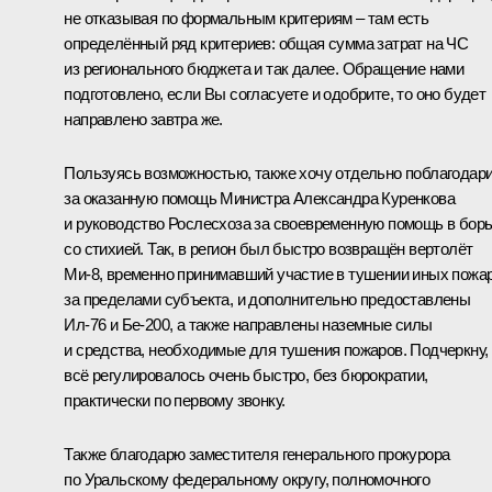
не отказывая по формальным критериям ‒ там есть
определённый ряд критериев: общая сумма затрат на ЧС
из регионального бюджета и так далее. Обращение нами
подготовлено, если Вы согласуете и одобрите, то оно будет
направлено завтра же.
Пользуясь возможностью, также хочу отдельно поблагодар
за оказанную помощь Министра Александра Куренкова
и руководство Рослесхоза за своевременную помощь в бор
со стихией. Так, в регион был быстро возвращён вертолёт
Ми-8, временно принимавший участие в тушении иных пожа
за пределами субъекта, и дополнительно предоставлены
Ил-76 и Бе-200, а также направлены наземные силы
и средства, необходимые для тушения пожаров. Подчеркну,
всё регулировалось очень быстро, без бюрократии,
практически по первому звонку.
Также благодарю заместителя генерального прокурора
по Уральскому федеральному округу, полномочного