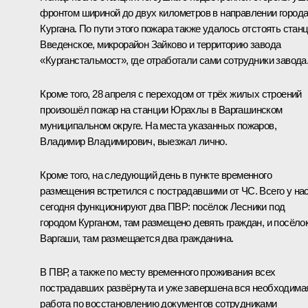
фронтом шириной до двух километров в направлении город
Кургана. По пути этого пожара также удалось отстоять стан
Введенское, микрорайон Зайково и территорию завода
«Курганстальмост», где отработали сами сотрудники завода
Кроме того, 28 апреля с переходом от трёх жилых строений
произошёл пожар на станции Юрахлы в Варгашинском
муниципальном округе. На места указанных пожаров,
Владимир Владимирович, выезжал лично.
Кроме того, на следующий день в пункте временного
размещения встретился с пострадавшими от ЧС. Всего у на
сегодня функционируют два ПВР: посёлок Лесники под
городом Курганом, там размещено девять граждан, и посёло
Варгаши, там размещается два гражданина.
В ПВР, а также по месту временного проживания всех
пострадавших развёрнута и уже завершена вся необходима
работа по восстановлению документов сотрудниками