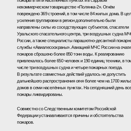
пожары в пяти населённых пунктах и в садовом
некоммерческом товариществе «Полянка-2». Огнём
повреждено 369 строений, в том числе 84 жилых дома. В це
усиления группировки в регион дополнительно были
направлены силы из соседствующих субъектов, спасатели
Уральского спасательного центра, три воздушных судна М
России, а также специалисты парашютно-десантной пожарн
службы «Авиалесоохраны». Авиацией МЧС России на очаги
пожаров сброшено более 850 тонн воды. К реагированию
привлекалось более 650 человек и 190 единиц техники, в то
числе три воздушных судна и четыре пожарных поезда.
В результате совместных действий удалось не допустить
дальнейшего распространения огня более чем на 1700 жилы
домов в семи населённых пунктах. На сегодняшний день вс
пожары ликвидированы.
Совместно со Следственным комитетом Российской
Федерации устанавливаются причины и обстоятельства
пожаров.