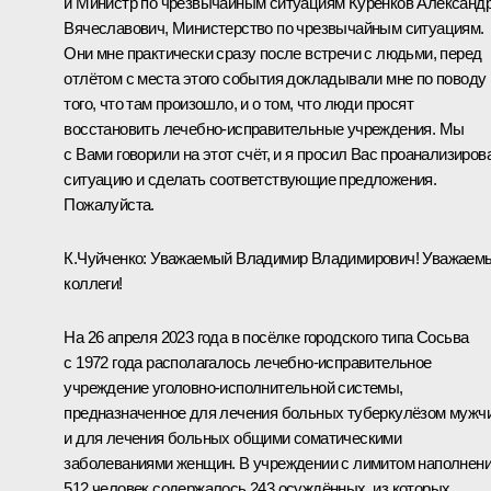
и Министр по чрезвычайным ситуациям Куренков Александ
Вячеславович, Министерство по чрезвычайным ситуациям.
Они мне практически сразу после встречи с людьми, перед
отлётом с места этого события докладывали мне по поводу
того, что там произошло, и о том, что люди просят
восстановить лечебно-исправительные учреждения. Мы
с Вами говорили на этот счёт, и я просил Вас проанализиров
ситуацию и сделать соответствующие предложения.
Пожалуйста.
К.Чуйченко:
Уважаемый Владимир Владимирович! Уважаем
коллеги!
На 26 апреля 2023 года в посёлке городского типа Сосьва
с 1972 года располагалось лечебно-исправительное
учреждение уголовно-исполнительной системы,
предназначенное для лечения больных туберкулёзом мужч
и для лечения больных общими соматическими
заболеваниями женщин. В учреждении с лимитом наполнен
512 человек содержалось 243 осуждённых, из которых