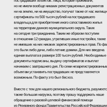
пострадавших объектов. Лица, которые проживали,
но не имели вообще никаких регистрационных документов
ни на землю, ни на имущество, получат также от нас жилищ
сертификаты по 500 тысяч рублей на пострадавшего
владельца для приобретения иного сопоставимого жилья
на территории данного муниципального округа. Таких
на сегодня три гражданина. Таким же образом поступим
в отношении 12 граждан, утративших иные постройки, также
не имевших на них никаких зарегистрированных прав. По фа
это были либо дачи, либо летние домики. Для них введена
единая выплата в размере 100 тысяч рублей. Необходимые
документы подписаны, выдачу сертификатов и выплат
начинаем с завтрашнего дня. По семи незарегистрированны
объектам установить пострадавших не представляется
возможным. По факту это был бесхоз.
Вместе с тем для нашего регионального бюджета, разумеетс
также большая нагрузка, поэтому прошу поддержать наше
обращение о разовой целевой финансовой помощи
из Резервного фонда Правительства Российской Федерации