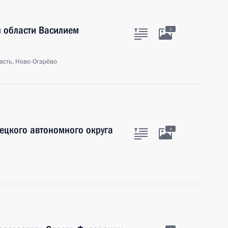
й области Василием
2
асть, Ново-Огарёво
ецкого автономного округа
4