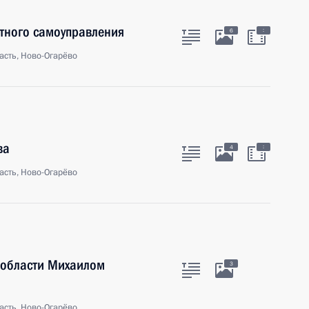
тного самоуправления
:
6
асть, Ново-Огарёво
ва
:
4
асть, Ново-Огарёво
 области Михаилом
3
асть, Ново-Огарёво