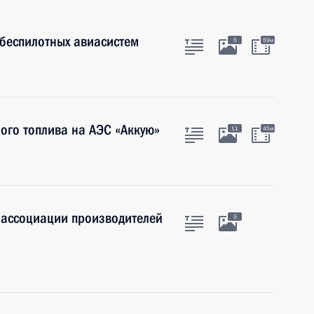
беспилотных авиасистем
5
59м
ого топлива на АЭС «Аккую»
11
45м
 ассоциации производителей
5