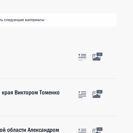
ть следующие материалы
3
о края Виктором Томенко
2
кой области Александром
2