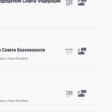
едседателя Совета Федерации
4
 Совета Безопасности
2
асть, Ново-Огарёво
3
асть, Ново-Огарёво