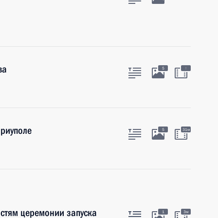
ва
:
5
ариуполе
5
31м
остям церемонии запуска
1
3м