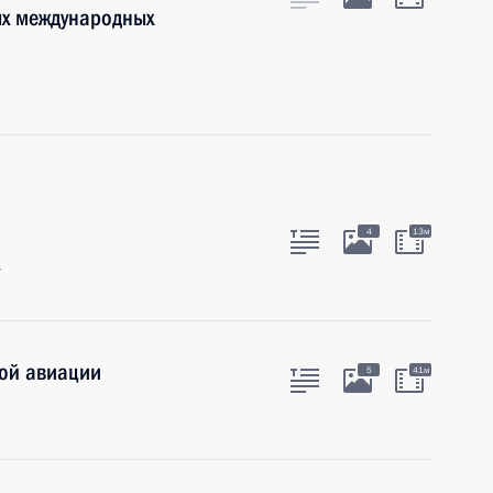
ых международных
4
13м
г
ой авиации
5
41м