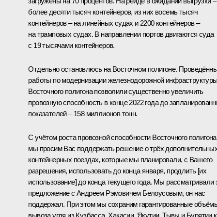
загружены на 70 процентов. На рейде в ожидании выгрузки –
более десяти тысяч контейнеров, из них восемь тысяч
контейнеров – на линейных судах и 2200 контейнеров –
на трамповых судах. В направлении портов двигаются суда
с 19 тысячами контейнеров.
Отдельно остановлюсь на Восточном полигоне. Проведённ
работы по модернизации железнодорожной инфраструктур
Восточного полигона позволили существенно увеличить
провозную способность в конце 2022 года до запланирован
показателей – 158 миллионов тонн.
С учётом роста провозной способности Восточного полигона
мы просим Вас поддержать решение о трёх дополнительны
контейнерных поездах, которые мы планировали, с Вашего
разрешения, использовать до конца января, продлить [их
использование] до конца текущего года. Мы рассматривали 
предложение с Андреем Рэмовичем Белоусовым, он нас
поддержал. При этом мы сохраним гарантированные объём
вывоза угля из Кузбасса, Хакасии, Якутии, Тывы и Бурятии к