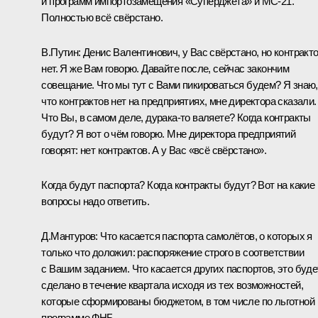
и программ импортозамещения «Суперджета» и МС-21.
Полностью всё свёрстано.
В.Путин:
Денис Валентинович, у Вас свёрстано, но контракт
нет. Я же Вам говорю. Давайте после, сейчас закончим
совещание. Что мы тут с Вами пикироваться будем? Я знаю,
что контрактов нет на предприятиях, мне директора сказали.
Что Вы, в самом деле, дурака-то валяете? Когда контракты
будут? Я вот о чём говорю. Мне директора предприятий
говорят: нет контрактов. А у Вас «всё свёрстано».
Когда будут паспорта? Когда контракты будут? Вот на какие
вопросы надо ответить.
Д.Мантуров:
Что касается паспорта самолётов, о которых я
только что доложил: распоряжение строго в соответствии
с Вашим заданием. Что касается других паспортов, это буде
сделано в течение квартала исходя из тех возможностей,
которые сформированы бюджетом, в том числе по льготной
программе ФНБ.