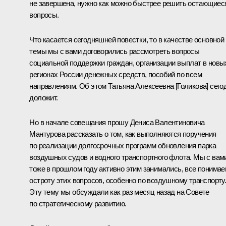
не завершена, нужно как можно быстрее решить остающиес
вопросы.
Что касается сегодняшней повестки, то в качестве основной
темы мы с вами договорились рассмотреть вопросы
социальной поддержки граждан, организации выплат в новы
регионах России денежных средств, пособий по всем
направлениям. Об этом
Татьяна Алексеевна [Голикова]
сего
доложит.
Но в начале совещания прошу
Дениса Валентиновича
Мантурова
рассказать о том, как выполняются поручения
по реализации долгосрочных программ обновления парка
воздушных судов и водного транспортного флота. Мы с вам
тоже в прошлом году активно этим занимались, все понима
остроту этих вопросов, особенно по воздушному транспорту
Эту тему мы обсуждали как раз месяц назад на
Совете
по стратегическому развитию.