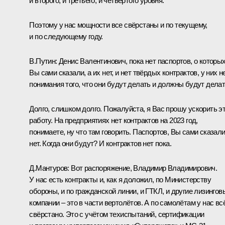
и второго, и третьего, и четвёртого уровня.
Поэтому у нас мощности все свёрстаны и по текущему,
и по следующему году.
В.Путин:
Денис Валентинович, пока нет паспортов, о которы
Вы сами сказали, а их нет, и нет твёрдых контрактов, у них н
понимания того, что они будут делать и должны будут делат
Долго, слишком долго. Пожалуйста, я Вас прошу ускорить э
работу. На предприятиях нет контрактов на 2023 год,
понимаете, ну что там говорить. Паспортов, Вы сами сказали
нет. Когда они будут? И контрактов нет пока.
Д.Мантуров:
Вот распоряжение, Владимир Владимирович.
У нас есть контракты и, как я доложил, по Министерству
обороны, и по гражданской линии, и ГТКЛ, и другие лизингов
компании – это в части вертолётов. А по самолётам у нас вс
свёрстано. Это с учётом техиспытаний, сертификации