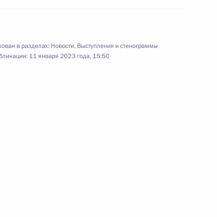
кой области Вячеславом
5
асть, Ново-Огарёво
ован в разделах:
Новости
,
Выступления и стенограммы
бликации:
11 января 2023 года, 15:50
ва
:
4
асть, Ново-Огарёво
тамом Миннихановым
5