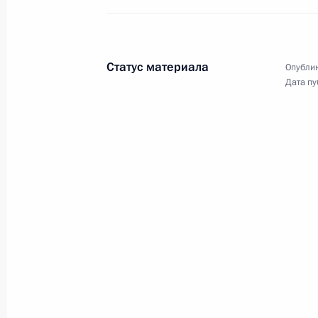
Встреча с губернатором Белгородс
Гладковым
24 января 2023 года, 19:20
Московская обл
Статус материала
Опублик
Дата пу
Совещание с членами Правительст
24 января 2023 года, 16:10
Московская обл
23 января 2023 года, понедельник
Встреча с главой Татарстана Рус
23 января 2023 года, 12:30
Москва, Кремль