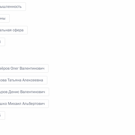
ышленность
оны
ии Берлом Лазаром и главой
4
сандром Бородой
альная сфера
3
зёров Олег Валентинович
кова Татьяна Алексеевна
чаю Дня российского
:
4
уров Денис Валентинович
шко Михаил Альбертович
5