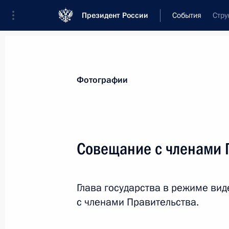
Президент России
События
Стру
Президент
Администрация
Государст
Новости
Стенограммы
Поездки
Те
Фотографии
Рубрикация материалов
Все материалы
Совещание с членами 
Послания Федеральному Собранию
Заявления по важнейшим вопросам
Глава государства в режиме в
Совещания, заседания, рабочие встречи
с членами Правительства.
Речи и обращения