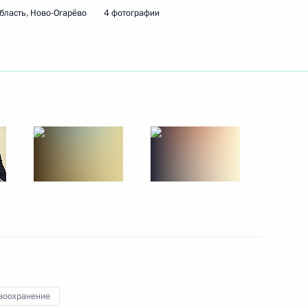
бласть, Ново-Огарёво
4 фотографии
ть следующие материалы
ласти Олегом Кувшинниковым
6
асть, Ново-Огарёво
 Совета Безопасности
1
асть, Ново-Огарёво
воохранение