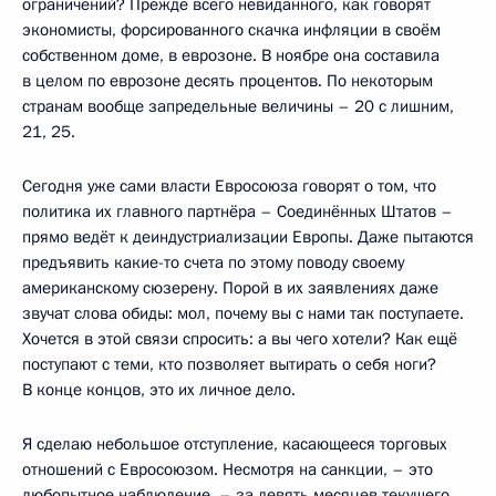
ограничений? Прежде всего невиданного, как говорят
экономисты, форсированного скачка инфляции в своём
собственном доме, в еврозоне. В ноябре она составила
в целом по еврозоне десять процентов. По некоторым
странам вообще запредельные величины – 20 с лишним,
21, 25.
Сегодня уже сами власти Евросоюза говорят о том, что
политика их главного партнёра – Соединённых Штатов –
прямо ведёт к деиндустриализации Европы. Даже пытаются
предъявить какие-то счета по этому поводу своему
американскому сюзерену. Порой в их заявлениях даже
звучат слова обиды: мол, почему вы с нами так поступаете.
Хочется в этой связи спросить: а вы чего хотели? Как ещё
поступают с теми, кто позволяет вытирать о себя ноги?
В конце концов, это их личное дело.
Я сделаю небольшое отступление, касающееся торговых
отношений с Евросоюзом. Несмотря на санкции, – это
любопытное наблюдение, – за девять месяцев текущего