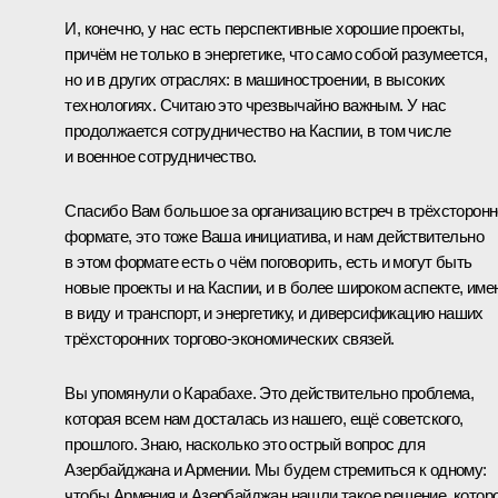
И, конечно, у нас есть перспективные хорошие проекты,
причём не только в энергетике, что само собой разумеется,
но и в других отраслях: в машиностроении, в высоких
технологиях. Считаю это чрезвычайно важным. У нас
продолжается сотрудничество на Каспии, в том числе
и военное сотрудничество.
Спасибо Вам большое за организацию встреч в трёхсторон
формате, это тоже Ваша инициатива, и нам действительно
в этом формате есть о чём поговорить, есть и могут быть
новые проекты и на Каспии, и в более широком аспекте, име
в виду и транспорт, и энергетику, и диверсификацию наших
трёхсторонних торгово-экономических связей.
Вы упомянули о Карабахе. Это действительно проблема,
которая всем нам досталась из нашего, ещё советского,
прошлого. Знаю, насколько это острый вопрос для
Азербайджана и Армении. Мы будем стремиться к одному:
чтобы Армения и Азербайджан нашли такое решение, котор