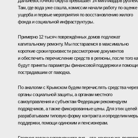
Дальневосточного округа превышает 14 миллиардов рублей
Там, где вода уже сошла, комиссии начали работу по оценке
ущерба и первые мероприятия по восстановлению жилого
фонда и социальной инфраструктуры.
Примерно 12 тысяч повреждённых домов подлежат
капитальному ремонту. Мы постараемся в максимально
короткие сроки произвести рассмотрение документов
и обеспечить перечисление средств в регионы, после того к
будут приняты параметры финансовой поддержки и помощи
пострадавшим от паводка.
По аналогии с Крымском будем перечислять средства чере
органы социальной защиты, а органам местного
самоуправления и субъектам Федерации рекомендуем
подрядчиков, а также фиксированные цены. Для этих целей
разрабатываем типовую форму контракта и определим мер
поддержки, помощи одиноким и пенсионерам.
Главная задача сегодняшнего дня – это, конечно же, подгото