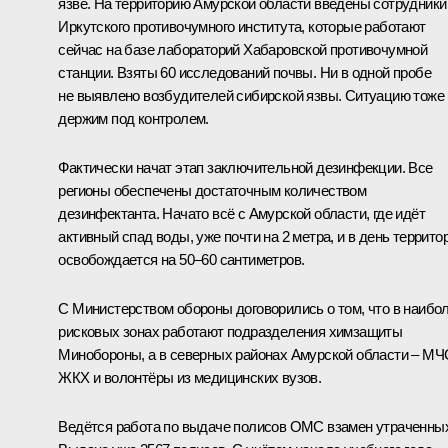
язве. На территорию Амурской области введены сотрудники
Иркутского противочумного института, которые работают
сейчас на базе лабораторий Хабаровской противочумной
станции. Взяты 60 исследований почвы. Ни в одной пробе
не выявлено возбудителей сибирской язвы. Ситуацию тоже
держим под контролем.
Фактически начат этап заключительной дезинфекции. Все
регионы обеспечены достаточным количеством
дезинфектанта. Начато всё с Амурской области, где идёт
активный спад воды, уже почти на 2 метра, и в день террито
освобождается на 50–60 сантиметров.
С Министерством обороны договорились о том, что в наибо
рисковых зонах работают подразделения химзащиты
Минобороны, а в северных районах Амурской области – МЧ
ЖКХ и волонтёры из медицинских вузов.
Ведётся работа по выдаче полисов ОМС взамен утраченны