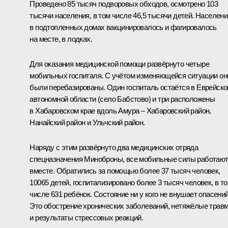
Проведено 85 тысяч подворовых обходов, осмотрено 103
тысячи населения, в том числе 46,5 тысячи детей. Населени
в подтопленных домах вакцинировалось и фагировалось
на месте, в лодках.
Для оказания медицинской помощи развёрнуто четыре
мобильных госпиталя. С учётом изменяющейся ситуации он
были перебазированы. Один госпиталь остаётся в Еврейско
автономной области (село Бабстово) и три расположены
в Хабаровском крае вдоль Амура – Хабаровский район,
Нанайский район и Ульчский район.
Наряду с этим развёрнуто два медицинских отряда
спецназначения Миноброны, все мобильные силы работаю
вместе. Обратились за помощью более 37 тысяч человек,
10065 детей, госпитализировано более 3 тысяч человек, в т
числе 631 ребёнок. Состояние ни у кого не внушает опасений
Это обострение хронических заболеваний, нетяжёлые трав
и результаты стрессовых реакций.