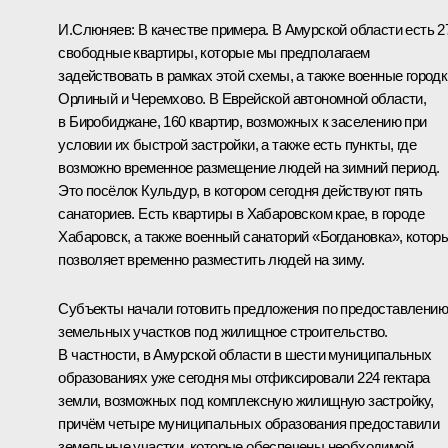
И.Слюняев:
В качестве примера. В Амурской области есть 2
свободные квартиры, которые мы предполагаем
задействовать в рамках этой схемы, а также военные городк
Орлиный и Черемхово. В Еврейской автономной области,
в Биробиджане, 160 квартир, возможных к заселению при
условии их быстрой застройки, а также есть пункты, где
возможно временное размещение людей на зимний период.
Это посёлок Кульдур, в котором сегодня действуют пять
санаториев. Есть квартиры в Хабаровском крае, в городе
Хабаровск, а также военный санаторий «Богдановка», котор
позволяет временно разместить людей на зиму.
Субъекты начали готовить предложения по предоставлению
земельных участков под жилищное строительство.
В частности, в Амурской области в шести муниципальных
образованиях уже сегодня мы отфиксировали 224 гектара
земли, возможных под комплексную жилищную застройку,
причём четыре муниципальных образования предоставили
земельные участки, которые обеспечены необходимой