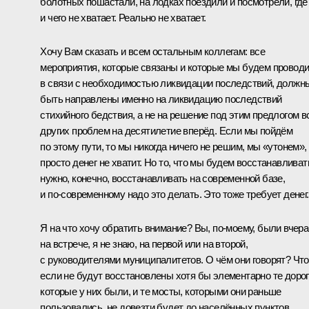
болотных пошастали, на лодках поездили и посмотрели, где
и чего не хватает. Реально не хватает.
Хочу Вам сказать и всем остальным коллегам: все
мероприятия, которые связаны и которые мы будем провод
в связи с необходимостью ликвидации последствий, должн
быть направлены именно на ликвидацию последствий
стихийного бедствия, а не на решение под этим предлогом в
других проблем на десятилетие вперёд. Если мы пойдём
по этому пути, то мы никогда ничего не решим, мы «утонем»,
просто денег не хватит. Но то, что мы будем восстанавливат
нужно, конечно, восстанавливать на современной базе,
и по‑современному надо это делать. Это тоже требует денег.
Я на что хочу обратить внимание? Вы, по‑моему, были вчера
на встрече, я не знаю, на первой или на второй,
с руководителями муниципалитетов. О чём они говорят? Что
если не будут восстановлены хотя бы элементарно те дорог
которые у них были, и те мосты, которыми они раньше
пользовались, не довезти будет до населённых пунктов