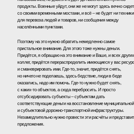
продукты. Военные уйдут, они же не могут здесь вечно сиде
со своими временными мостами, и всё – не будет ни техники
для перевоза людей и товаров, ни сообщения между
населёнными пунктами.
Поэтому на это нужно обратить немедленно самое
пристальное внимание. Для этого тоже нужны деньги.
Придётся, я обращаю на это внимание и Ваше, и всех други
коллег, придётся перераспределить имеющиеся у вас ресур
и сманеврировать ими. Где‑то, значит, придётся снять,
но ничего не поделаешь, здесь бедствие, люди в беде
оказались, надо им помочь. Где‑то нужно будет снять,
с каких‑то объектов, а сюда перебросить. И просто
отсубсидировать субъекты – субъектам дать
соответствующие деньги на восстановление муниципальной
и субъектовой дорожно-транспортной инфраструктуры.
Незамедлительно нужно провести эти расчёты и представи
предложения.