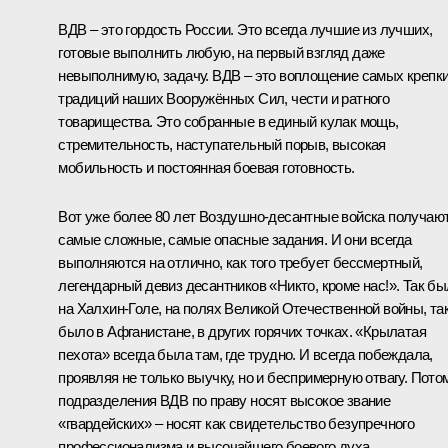
ВДВ – это гордость России. Это всегда лучшие из лучших,
готовые выполнить любую, на первый взгляд даже
невыполнимую, задачу. ВДВ – это воплощение самых крепк
традиций наших Вооружённых Сил, чести и ратного
товарищества. Это собранные в единый кулак мощь,
стремительность, наступательный порыв, высокая
мобильность и постоянная боевая готовность.
Вот уже более 80 лет Воздушно-десантные войска получаю
самые сложные, самые опасные задания. И они всегда
выполняются на отлично, как того требует бессмертный,
легендарный девиз десантников «Никто, кроме нас!». Так б
на Халхин-Голе, на полях Великой Отечественной войны, та
было в Афганистане, в других горячих точках. «Крылатая
пехота» всегда была там, где трудно. И всегда побеждала,
проявляя не только выучку, но и беспримерную отвагу. Пото
подразделения ВДВ по праву носят высокое звание
«гвардейских» – носят как свидетельство безупречного
профессионализма и высочайшего боевого духа.