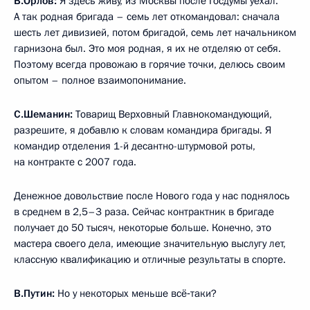
В.Орлов:
Я здесь живу, из Москвы после Госдумы уехал.
А так родная бригада – семь лет откомандовал: сначала
шесть лет дивизией, потом бригадой, семь лет начальником
гарнизона был. Это моя родная, я их не отделяю от себя.
Поэтому всегда провожаю в горячие точки, делюсь своим
опытом – полное взаимопонимание.
С.Шеманин:
Товарищ Верховный Главнокомандующий,
разрешите, я добавлю к словам командира бригады. Я
командир отделения 1-й десантно-штурмовой роты,
на контракте с 2007 года.
Денежное довольствие после Нового года у нас поднялось
в среднем в 2,5–3 раза. Сейчас контрактник в бригаде
получает до 50 тысяч, некоторые больше. Конечно, это
мастера своего дела, имеющие значительную выслугу лет,
классную квалификацию и отличные результаты в спорте.
В.Путин:
Но у некоторых меньше всё‑таки?