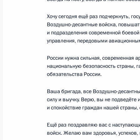
28 июля 2012 года, суббота
Хочу сегодня ещё раз подчеркнуть, го
Воздушно-десантные войска, повышат
Встреча с главой МИД Японии Кои
и подразделения современной боевой 
28 июля 2012 года, 16:00
Сочи
управления, передовыми авиационны
России нужна сильная, современная а
27 июля 2012 года, пятница
национальную безопасность страны, 
обязательства России.
Рабочая встреча с Александром Х
27 июля 2012 года, 19:00
Сочи
Ваша бригада, все Воздушно-десантны
силу и выучку. Верю, вы не подведёте
и спокойствие граждан нашей страны, 
Заявления для прессы по итогам р
Ещё раз поздравляю вас с наступающ
переговоров
войск. Желаю вам здоровья, успехов,
27 июля 2012 года, 17:30
Сочи