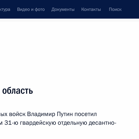
ктура
Видео и фото
Документы
Контакты
Поиск
венный Совет
Совет Безопасности
Комиссии и советы
леграммы
Сведения о Президенте
август, 2012
Встречи с представителями сообществ
 область
Пресс-конференции
Интервью
ых войск Владимир Путин посетил
Статьи
 31-ю гвардейскую отдельную десантно-