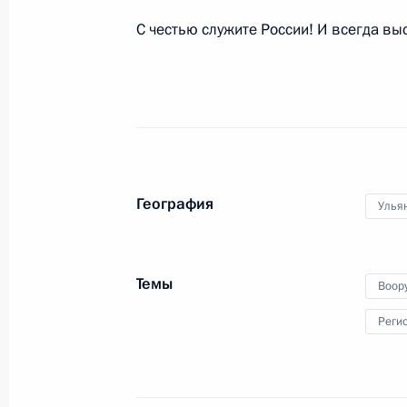
С честью служите России! И всегда в
Российско-вьетнамские переговор
27 июля 2012 года, 17:30
Сочи
26 июля 2012 года, четверг
География
Улья
Встреча с главой Северной Осети
26 июля 2012 года, 13:30
Сочи
Темы
Воор
Реги
Совещание по выполнению госпрог
ядерного сдерживания
26 июля 2012 года, 12:30
Сочи