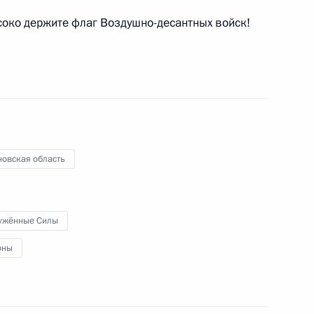
ысоко держите флаг Воздушно-десантных войск!
ы
9
новская область
и Таймуразом Мамсуровым
3
ужённые Силы
оны
раммы вооружения в области