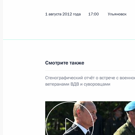
1 августа 2012 года
17:00
Ульяновск
Показа
3 августа 2012 года, пятница
Рабочая встреча с руководителем 
Смотрите также
по делам молодёжи Сергеем Бело
3 августа 2012 года, 15:30
Московская обла
Стенографический отчёт о встрече с военн
ветеранами ВДВ и суворовцами
Встреча с президентом Российской
Иваном Дедовым
3 августа 2012 года, 14:20
Московская обла