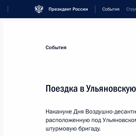
Президент России
События
Стру
Президент
Администрация
Государст
Новости
Стенограммы
Поездки
Те
События
Рубрикация материалов
Все материалы
Поездка в Ульяновскую
Послания Федеральному Собранию
Заявления по важнейшим вопросам
Накануне Дня Воздушно-десантн
Совещания, заседания, рабочие встречи
расположенную под Ульяновском
Речи и обращения
штурмовую бригаду.