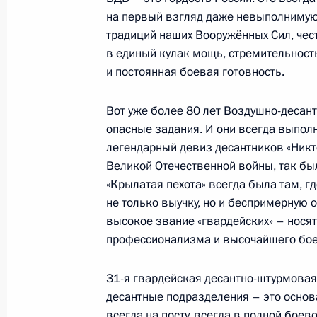
на первый взгляд даже невыполнимую,
Совещание по выполнению госпрог
традиций наших Вооружённых Сил, чес
оснащения флота
в единый кулак мощь, стремительност
30 июля 2012 года, 20:00
Северодвинск
и постоянная боевая готовность.
Вот уже более 80 лет Воздушно-десан
опасные задания. И они всегда выполн
Владимир Путин принял участие в 
легендарный девиз десантников «Никто,
крейсера «Князь Владимир»
Великой Отечественной войны, так было
30 июля 2012 года, 19:00
Северодвинск
«Крылатая пехота» всегда была там, г
не только выучку, но и беспримерную 
высокое звание «гвардейских» – носят
Встреча с участниками экологичес
профессионализма и высочайшего бое
Земля Франца-Иосифа
31-я гвардейская десантно-штурмовая 
30 июля 2012 года, 18:00
Архангельск
десантные подразделения – это основ
всегда на посту, всегда в полной боев