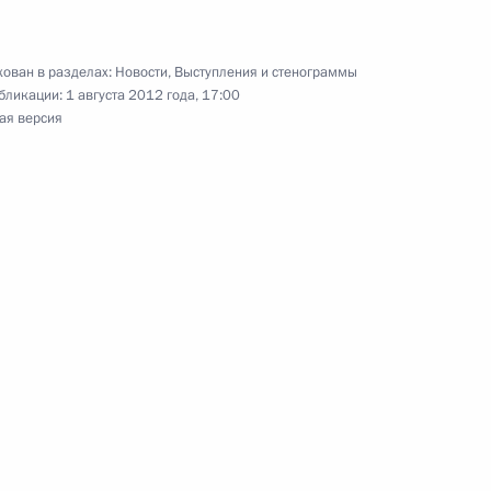
ован в разделах:
Новости
,
Выступления и стенограммы
бликации:
1 августа 2012 года, 17:00
ая версия
5
13м
ящимися в санатории
1
рстан Рустамом Миннихановым
3