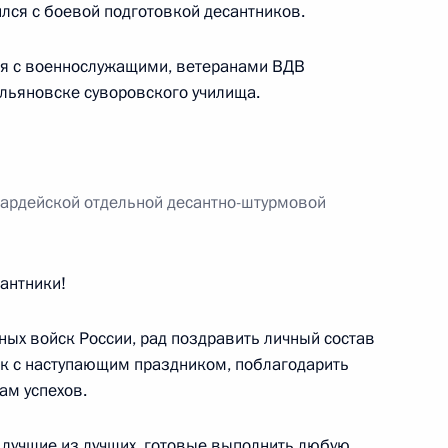
лся с боевой подготовкой десантников.
ся с военнослужащими, ветеранами ВДВ
льяновске суворовского училища.
10
4м
ардейской отдельной десантно-штурмовой
антники!
лигер-2012»
:
9
ных войск России, рад поздравить личный состав
к с наступающим праздником, поблагодарить
ам успехов.
а лучшие из лучших, готовые выполнить любую,