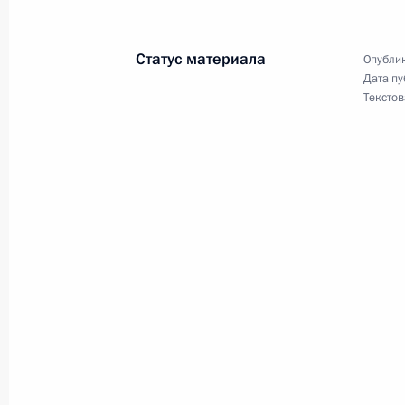
Статус материала
Опублик
25 июля 2012 года, среда
Дата пу
Текстов
Рабочая поездка в Геленджик
25 июля 2012 года, 17:00
Геленджик
Беседа с жителями Крымска, наход
«Красная Талка» в Геленджике
25 июля 2012 года, 14:30
Встреча с главой Республики Тата
25 июля 2012 года, 13:00
Сочи