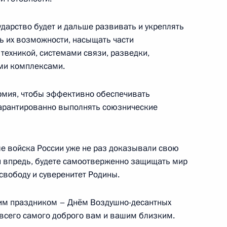
сударство будет и дальше развивать и укреплять
ь их возможности, насыщать части
тиро Гэмбой
4
техникой, системами связи, разведки,
ми комплексами.
рмия, чтобы эффективно обеспечивать
гарантированно выполнять союзнические
лопониным
3
е войска России уже не раз доказывали свою
 и впредь, будете самоотверженно защищать мир
свободу и суверенитет Родины.
оссийско-вьетнамских
1
14м
им праздником – Днём Воздушно-десантных
 всего самого доброго вам и вашим близким.