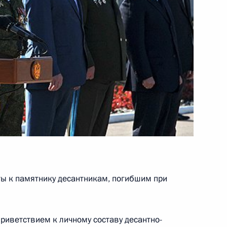
 итогам визита
1
икобритании Дэвидом
2
6м
ты к памятнику десантникам, погибшим при
приветствием к личному составу десантно-
 с военнослужащими,
5