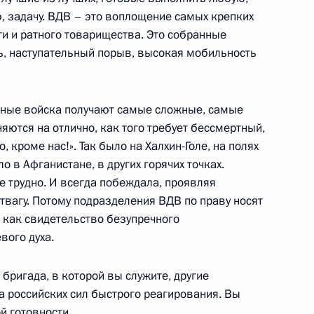
 задачу. ВДВ – это воплощение самых крепких
раммы вооружения в области
4
8м
ти и ратного товарищества. Это собранные
ь, наступательный порыв, высокая мобильность
тные войска получают самые сложные, самые
яются на отлично, как того требует бессмертный,
закладке атомного подводного
3
 кроме нас!». Так было на Халхин-Голе, на полях
 в Афганистане, в других горячих точках.
де трудно. И всегда побеждала, проявляя
отвагу. Потому подразделения ВДВ по праву носят
 как свидетельство безупречного
кой экспедиции на архипелаг
вого духа.
3
4м
бригада, в которой вы служите, другие
а российских сил быстрого реагирования. Вы
ой готовности.