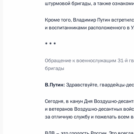
штурмовой бригады, а также ознакоми
ветеранами ВДВ и суворовцами
1 августа 2012 года, 17:30
Ульяновск
Кроме того, Владимир Путин встретил
и воспитанниками расположенного в У
Поездка в Ульяновскую область
* * *
1 августа 2012 года, 17:00
Ульяновск
Обращение к военнослужащим 31-й гв
бригады
31 июля 2012 года, вторник
В.Путин:
Здравствуйте, гвардейцы-дес
Встреча с участниками форума «Се
Сегодня, в канун Дня Воздушно-десант
31 июля 2012 года, 17:00
Селигер
и ветеранов Воздушно-десантных войс
за отличную службу и пожелать всем в
30 июля 2012 года, понедельник
ВДВ – это гордость России. Это всегд