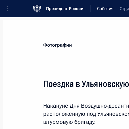
Президент России
События
Стру
Президент
Администрация
Государст
Новости
Стенограммы
Поездки
Те
Фотографии
Рубрикация материалов
Все материалы
Поездка в Ульяновскую
Послания Федеральному Собранию
Заявления по важнейшим вопросам
Накануне Дня Воздушно-десантн
Совещания, заседания, рабочие встречи
расположенную под Ульяновском
Речи и обращения
штурмовую бригаду.