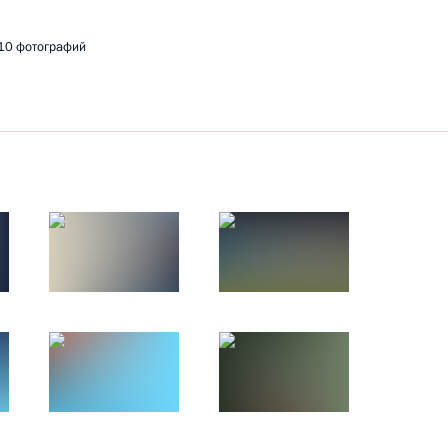
10 фотографий
ть следующие материалы
икобритании Дэвидом
2
6м
 с военнослужащими,
5