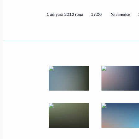
1 августа 2012 года
17:00
Ульяновск
Показа
Встреча с Премьер-министром Вел
Кэмероном
2 августа 2012 года, 17:00
Лондон
1 августа 2012 года, среда
Стенографический отчёт о встрече
ветеранами ВДВ и суворовцами
1 августа 2012 года, 17:30
Ульяновск