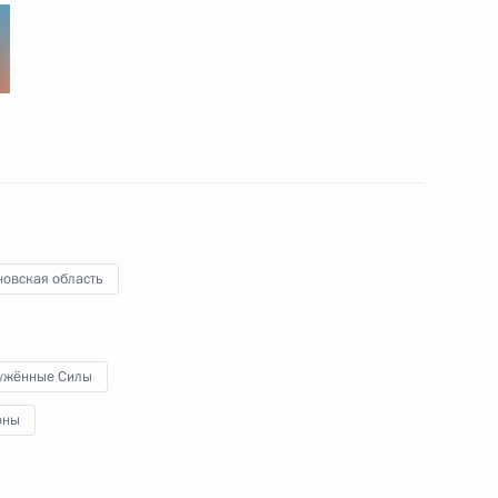
10
4м
лигер-2012»
:
9
новская область
ужённые Силы
раммы вооружения в области
оны
4
8м