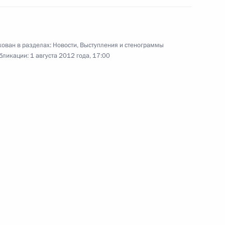
закладке атомного подводного
3
ован в разделах:
Новости
,
Выступления и стенограммы
бликации:
1 августа 2012 года, 17:00
кой экспедиции на архипелаг
3
4м
тиро Гэмбой
4