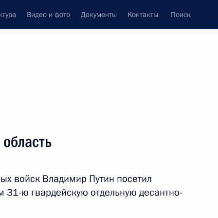
ктура
Видео и фото
Документы
Контакты
Поиск
венный Совет
Совет Безопасности
Комиссии и советы
леграммы
Сведения о Президенте
август, 2012
Встречи с представителями сообществ
 область
Пресс-конференции
Интервью
ых войск Владимир Путин посетил
Статьи
 31-ю гвардейскую отдельную десантно-