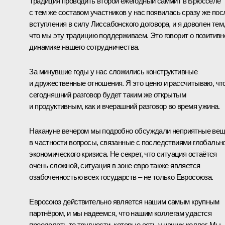
Традиция проводить второй ежегодный саммит в Брюсселе
с тем же составом участников у нас появилась сразу же пос
вступления в силу Лиссабонского договора, и я доволен тем
что мы эту традицию поддерживаем. Это говорит о позитивн
динамике нашего сотрудничества.
За минувшие годы у нас сложились конструктивные
и дружественные отношения. Я это ценю и рассчитываю, чт
сегодняшний разговор будет таким же открытым
и продуктивным, как и вчерашний разговор во время ужина.
Накануне вечером мы подробно обсуждали неприятные вещ
в частности вопросы, связанные с последствиями глобальн
экономического кризиса. Не секрет, что ситуация остаётся
очень сложной, ситуация в зоне евро также является
озабоченностью всех государств – не только Евросоюза.
Евросоюз действительно является нашим самым крупным
партнёром, и мы надеемся, что нашим коллегам удастся
преодолеть те трудности, которые есть у наших коллег. Мы