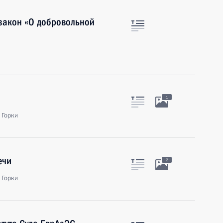
закон «О добровольной
1
 Горки
ечи
2
 Горки