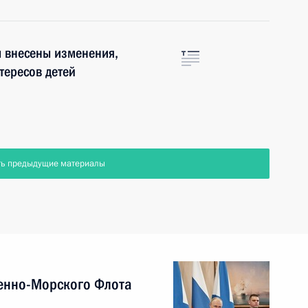
ы внесены изменения,
тересов детей
ть предыдущие материалы
енно-Морского Флота