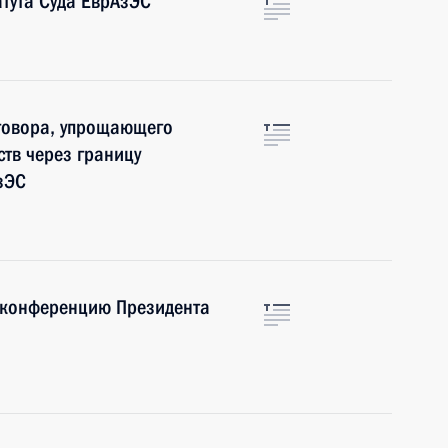
тута Суда ЕврАзЭС
говора, упрощающего
тв через границу
зЭС
-конференцию Президента