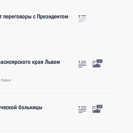
т переговоры с Президентом
расноярского края Львом
1
 Горки
ической больницы
13