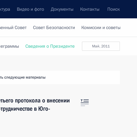
ктура
Видео и фото
Документы
Контакты
Поиск
венный Совет
Совет Безопасности
Комиссии и советы
леграммы
Сведения о Президенте
май, 2011
ть следующие материалы
тьего протокола о внесении
трудничестве в Юго-