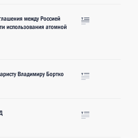
глашения между Россией
сти использования атомной
аристу Владимиру Бортко
Д