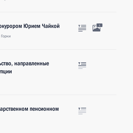
рокурором Юрием Чайкой
1
 Горки
ьство, направленные
упции
дарственном пенсионном