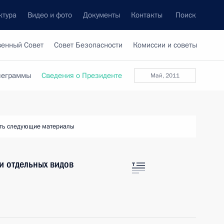
ктура
Видео и фото
Документы
Контакты
Поиск
венный Совет
Совет Безопасности
Комиссии и советы
леграммы
Сведения о Президенте
май, 2011
ть следующие материалы
и отдельных видов