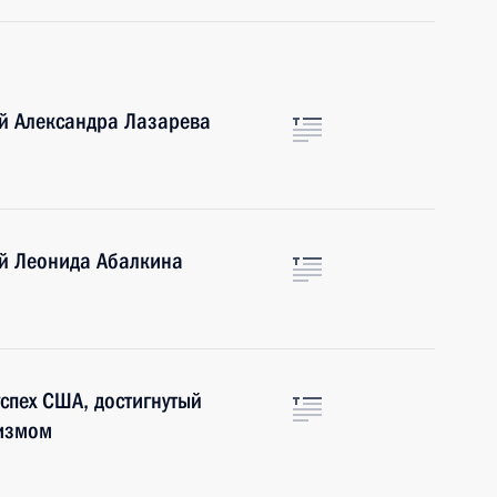
ой Александра Лазарева
ой Леонида Абалкина
спех США, достигнутый
ризмом