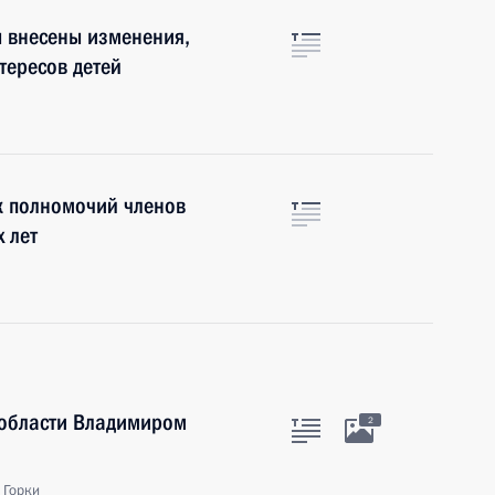
ы внесены изменения,
тересов детей
к полномочий членов
х лет
 области Владимиром
2
 Горки