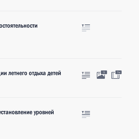
остоятельности
и летнего отдыха детей
5
7м
установление уровней