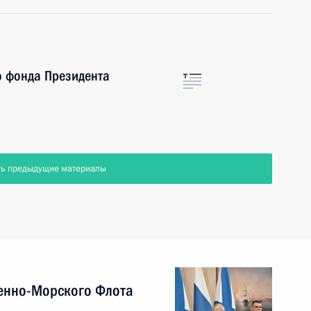
о фонда Президента
ть предыдущие материалы
енно-Морского Флота