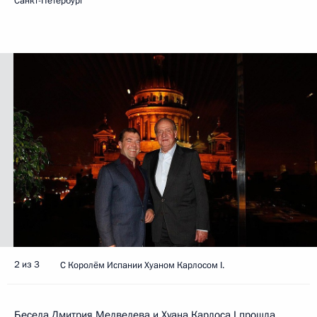
Санкт-Петербург
2 из 3
С Королём Испании Хуаном Карлосом I.
Беседа Дмитрия Медведева и
Хуана Карлоса I
прошла