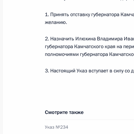
Встреча с Президентом Армении С
1. Принять отставку губернатора Камч
25 февраля 2011 года, 16:00
Санкт-Петербу
желанию.
2. Назначить Илюхина Владимира Ив
губернатора Камчатского края на пери
Открытие Года России в Испании и 
полномочиями губернатора Камчатског
25 февраля 2011 года, 15:00
Санкт-Петербу
3. Настоящий Указ вступает в силу со 
Дмитрий Медведев внёс в Государс
на ратификацию Третий протокол 
в Договор о дружбе и сотрудничест
Смотрите также
25 февраля 2011 года, 13:00
Указ №234