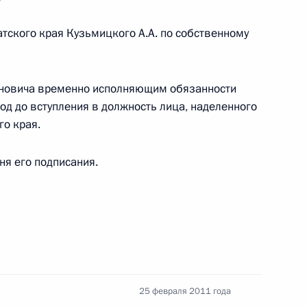
ержем Саргсяном
2
атского края Кузьмицкого A.A. по собственному
рг
ановича временно исполняющим обязанности
од до вступления в должность лица, наделенного
Года Испании в России
13
7м
о края.
рг
дня его подписания.
твенную Думу
о внесении изменений
ве в Юго-Восточной Азии
25 февраля 2011 года