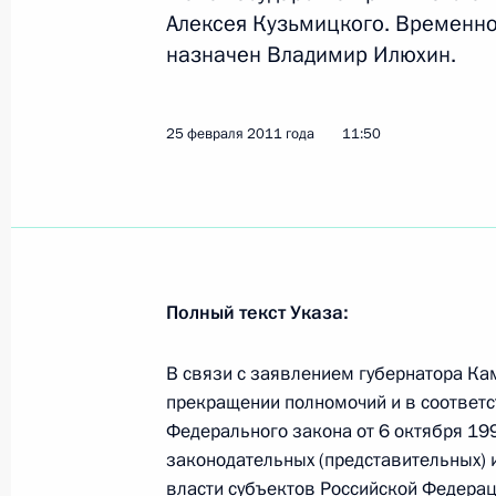
25 февраля 2011 года, пятница
Алексея Кузьмицкого. Временн
назначен Владимир Илюхин.
Александр Бортников доложил През
по нормализации ситуации в Наль
25 февраля 2011 года, 22:45
25 февраля 2011 года
11:50
Рабочая встреча с губернатором С
Матвиенко
25 февраля 2011 года, 18:00
Санкт-Петербу
Полный текст Указа:
В связи с заявлением губернатора Ка
Заявление Президента России в свя
прекращении полномочий и в соответст
Федерального закона от 6 октября 19
25 февраля 2011 года, 17:00
законодательных (представительных) 
власти субъектов Российской Федерац