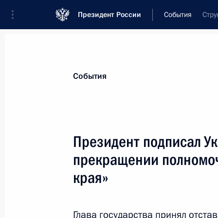
Президент России
События
Стру
Президент
Администрация
Государст
Новости
Стенограммы
Поездки
Те
События
Показа
Президент подписал У
прекращении полномоч
Поздравление народному артисту 
края»
26 февраля 2011 года, 11:45
Глава государства принял отста