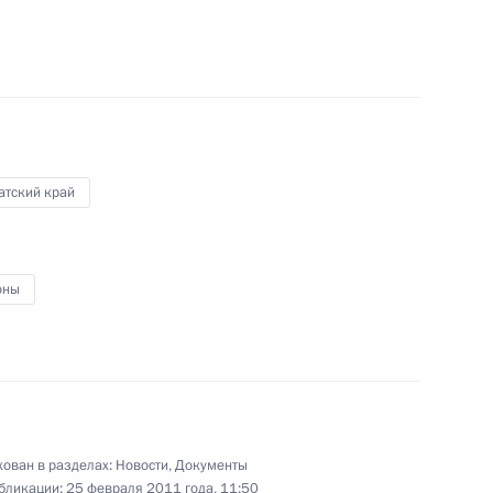
 кругов России и Испании
14
6м
рг
очном прекращении
ого края»
атский край
оны
бязательном социальном
ован в разделах:
Новости
,
Документы
бликации:
25 февраля 2011 года, 11:50