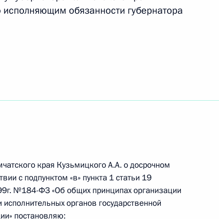
о исполняющим обязанности губернатора
иденту о мерах
чике
анкт-Петербурга Валентиной
1
рг
мчатского края Кузьмицкого A.A. о досрочном
зи с ситуацией в Ливии
вии с подпунктом «в» пункта 1 статьи 19
99г. №184-ФЗ «Об общих принципах организации
и исполнительных органов государственной
ии» постановляю: