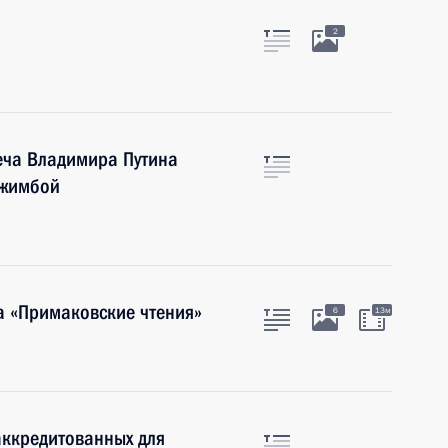
2
реча Владимира Путина
джимбой
 «Примаковские чтения»
6
13м
аккредитованных для