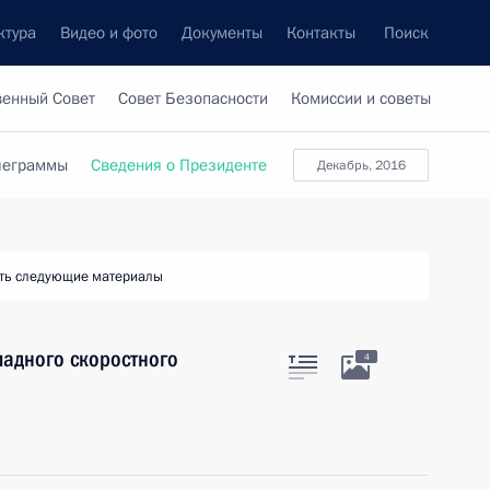
ктура
Видео и фото
Документы
Контакты
Поиск
венный Совет
Совет Безопасности
Комиссии и советы
леграммы
Сведения о Президенте
декабрь, 2016
ть следующие материалы
падного скоростного
4