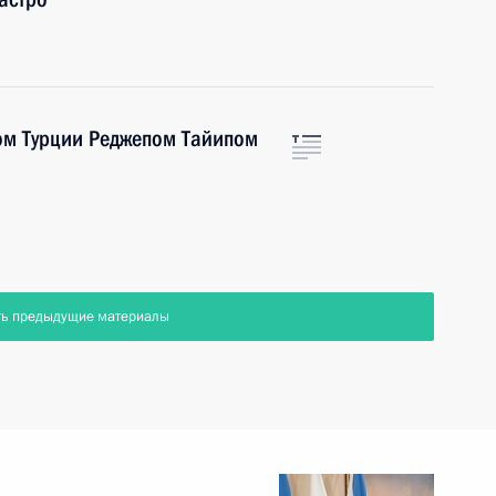
ом Турции Реджепом Тайипом
ть предыдущие материалы