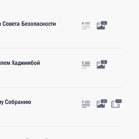
 Совета Безопасности
1
аулем Хаджимбой
5
му Собранию
:
14