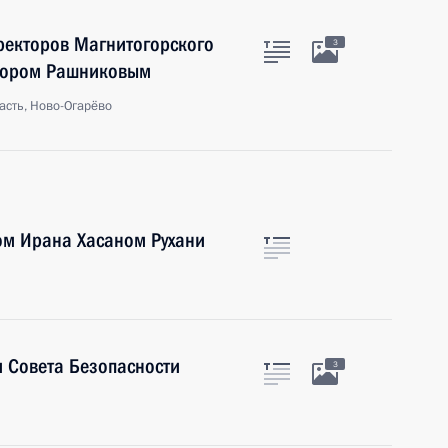
иректоров Магнитогорского
3
ктором Рашниковым
асть, Ново-Огарёво
ом Ирана Хасаном Рухани
 Совета Безопасности
3