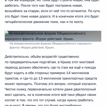
в том же коридоре, но, пока будут строить новую, она будет
работать. После того как будет построена новая,
возьмёмся за старую, если от неё что‑то останется. По сути,
это будет тоже новая дорога. И в конечном итоге это будет
четырёхполосное движение тоже, как и по мосту.
На межрегиональном форуме Общероссийского народного
фронта «Форум действий. Крым».
Действительно, объём возрастёт существенно:
по предварительным подсчётам, в Крыму этот мостовой
переход должен обеспечить где‑то (там же ещё и поезда
будут ходить в обе стороны) примерно 14 миллионов
туристов, и где‑то до 13 миллионов транспортных средств
может проходить. Поэтому это вопрос, который изучался.
Честно скажу, первоначально хотели даже двухполосный
мост сделать, но в конечном итоге всё‑таки убедил своих
коллег в том, что это тот случай, когда нужно сработать
на вырост. Я уверен, что это будет востребовано.