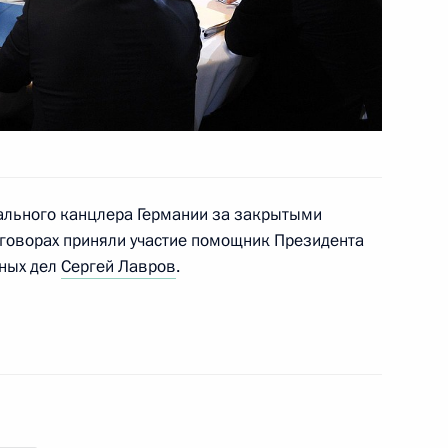
асть, Ново-Огарёво
 Совета Безопасности
2
асть, Ново-Огарёво
ального канцлера Германии за закрытыми
еговорах приняли участие помощник Президента
ных дел
Сергей Лавров
.
связи Николаем Никифоровым
3
ь
зита в Берлин
3
5м