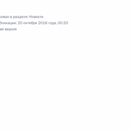
ом спорта
ован в разделе:
Новости
бликации:
20 октября 2016 года, 00:20
ая версия
елем Председателя
туре федеральных органов