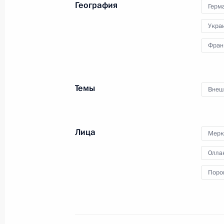
География
Герм
Укра
Беседа с Ангелой Меркель и Фран
Фран
20 октября 2016 года, 01:50
Берлин
Темы
Внеш
Переговоры в «нормандском форм
20 октября 2016 года, 00:20
Берлин
Лица
Мерк
Олла
19 октября 2016 года, среда
Поро
Владимир Путин прибыл в Берлин
19 октября 2016 года, 19:10