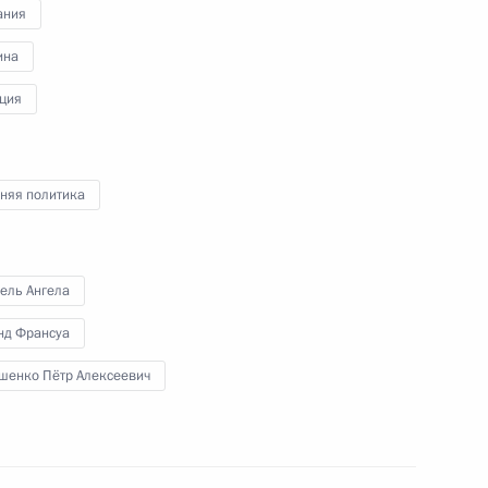
ания
ина
суа Олландом
1
ция
няя политика
ате»
1
ель Ангела
нд Франсуа
шенко Пётр Алексеевич
2