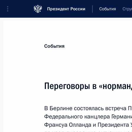
Президент России
События
Стру
Президент
Администрация
Государст
Новости
Стенограммы
Поездки
Те
События
Показа
Переговоры в «норман
22 октября 2016 года, суббота
В Берлине состоялась встреча 
Андрей Ярин назначен начальнико
Федерального канцлера Герман
по внутренней политике
Франсуа Олланда и Президента
22 октября 2016 года, 15:35