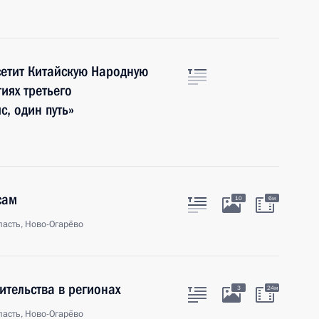
сетит Китайскую Народную
иях третьего
, один путь»
сам
10
6м
асть, Ново-Огарёво
ительства в регионах
3
24м
асть, Ново-Огарёво