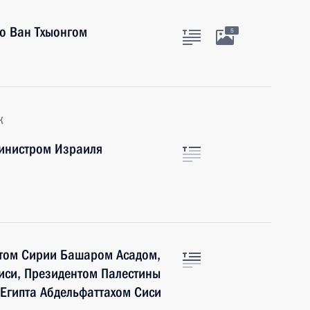
о Ван Тхыонгом
5
к
инистром Израиля
том Сирии Башаром Асадом,
си, Президентом Палестины
Египта Абдельфаттахом Сиси