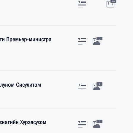
4м
ти Премьер-министра
2
глуном Сисулитом
2
хнагийн Хурэлсухом
2