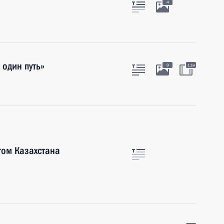
4
один путь»
9
11м
том Казахстана