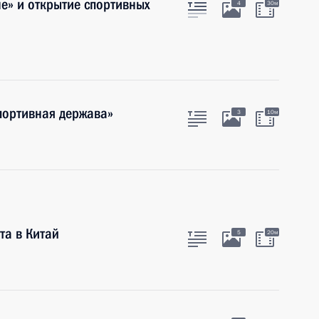
не» и открытие спортивных
4
30м
портивная держава»
3
10м
та в Китай
5
20м