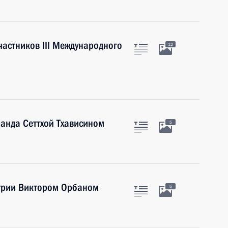
астников III Международного
12
анда Сеттхой Тхависином
5
грии Виктором Орбаном
5